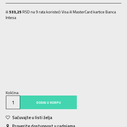
ili
533,25
RSD na 9 rata koristeći Visa ili MasterCard kartice Banca
Intesa
40
40
25.5
41
41
26
41.5
41.5
26.5
42
42
27
43
43
28
44
44
28.5
45
45
29
42.5
42.5
27.5
45.5
45.5
29.5
46
46
30
47.5
47.5
31
48.5
48.5
31.5
Količina:
DODAJ U KORPU
Sačuvajte u listi želja
Proverite dostupnost u radnjama