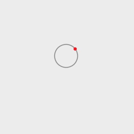
SKECHERS S.A.R.L.
Uvoznik
OGRANAK BEOGRAD
SKECHERS S.A.R.L.
Dobavljač
OGRANAK BEOGRAD