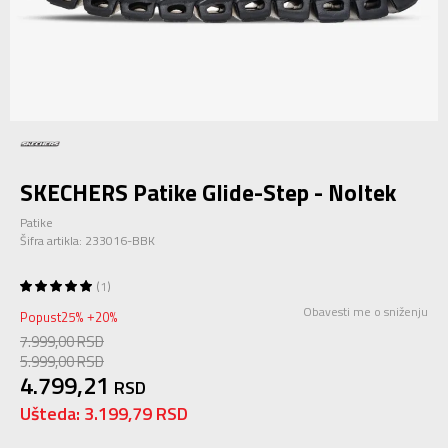
SKECHERS Patike Glide-Step - Noltek
Patike
Šifra artikla:
233016-BBK
1
Obavesti me o sniženju
Popust
25
%
20
%
+
7.999,00
RSD
5.999,00
RSD
4.799,21
RSD
Ušteda:
3.199,79
RSD