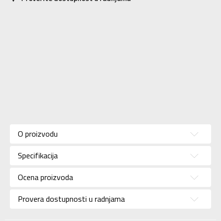
Karakteristika
Vrednost
Kategorija
Patike
O proizvodu
Pol
Za muškarce
Specifikacija
Brend
SKECHERS
Uzrast
Za odrasle
Ocena proizvoda
Namena
Lifestyle
Provera dostupnosti u radnjama
Boja
Crna