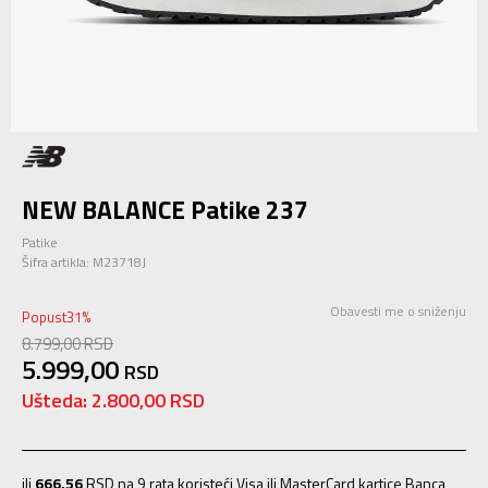
NEW BALANCE Patike 237
Patike
Šifra artikla:
M23718J
Obavesti me o sniženju
Popust
31
%
8.799,00
RSD
5.999,00
RSD
Ušteda:
2.800,00
RSD
ili
666,56
RSD na 9 rata koristeći Visa ili MasterCard kartice Banca