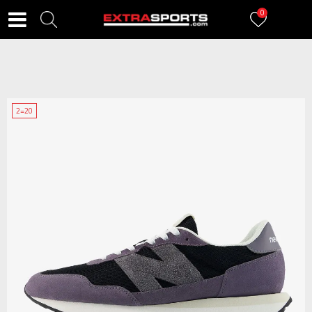
0
2=20