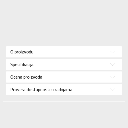
Karakteristika
Vrednost
Kategorija
Patike
O proizvodu
Pol
Za muškarce
Specifikacija
Brend
NEW BALANCE
Uzrast
Za odrasle
Ocena proizvoda
Namena
Lifestyle
Provera dostupnosti u radnjama
Boja
Siva
Uvoznik
Sport Vision
NEW BALANCE
Dobavljač
INTERNATIONAL
LIMITED