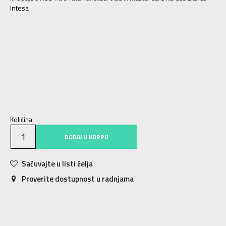
Intesa
8.5
42
26.5
9
42.5
27
9.5
43
27.5
10
44
28
10.5
44.5
28.5
11
45
29
11.5
45.5
29.5
12
46.5
30
Količina:
DODAJ U KORPU
Sačuvajte u listi želja
Proverite dostupnost u radnjama