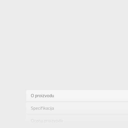
Karakteris
Kategorija
O proizvodu
Pol
Specifikacija
Brend
Uzrast
Ocena proizvoda