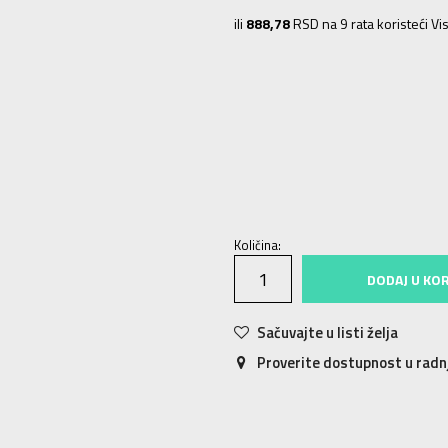
ili
888,78
RSD na 9 rata koristeći Vis
10K
28
16.5
10-K
28.5
17
11K
29
1
13-K
32
19.5
1
33
20
1-
33.5
20.5
Količina:
DODAJ U KO
Sačuvajte u listi želja
Proverite dostupnost u rad