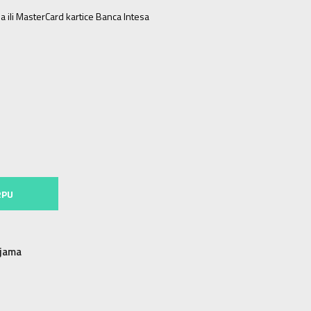
a ili MasterCard kartice Banca Intesa
7.5
11-K
30
18
12K
30.5
18.5
12-K
31
19
13K
31.5
19.5
2
34
21
2-
35
21.5
RPU
njama