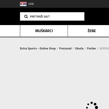
SRB
PRETRAŽI SAJT
MUŠKARCI
ŽENE
Extra Sports - Online Shop
Proizvodi
Obuća
Patike
ADIDAS
PLAĆANJE NA R
SINDIK
2=20
E-POKLO