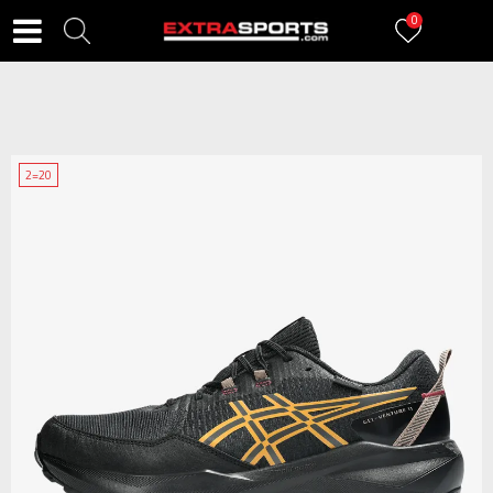
0
2=20