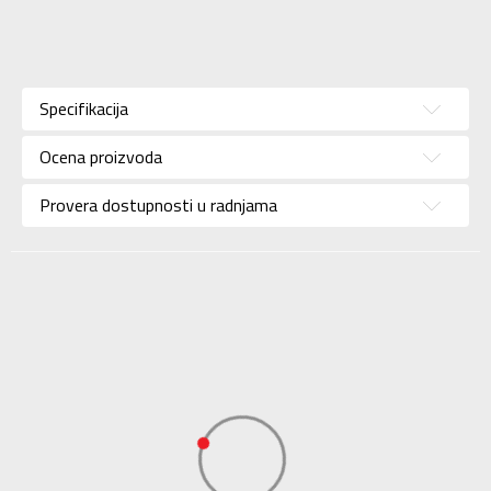
Karakteristika
Vrednost
Kategorija
Patike
Specifikacija
Pol
Za muškarce
Ocena proizvoda
Brend
ASICS
Uzrast
Za odrasle
Provera dostupnosti u radnjama
Namena
Trčanje
Boja
Crna
Uvoznik
Sport Vision
Dobavljač
ASICS EUROPE BV