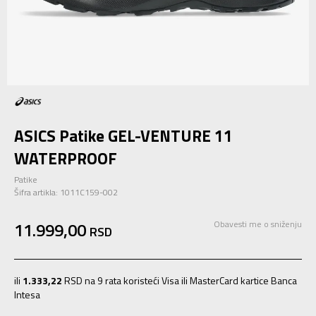
ASICS Patike GEL-VENTURE 11
WATERPROOF
Patike
Šifra artikla:
1011C159-002
11.999,00
Obavesti me o sniženju
RSD
ili
1.333,22
RSD na 9 rata koristeći Visa ili MasterCard kartice Banca
Intesa