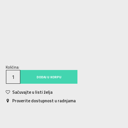
7
40
25.25
7.5
40.5
25.5
8
41.5
26
8.5
42
26.5
9
42.5
27
9.5
43.5
27.5
10
44
28
10.5
44.5
28.25
11
45
28.5
11.5
46
29
12
46.5
29.5
12.5
47
30
13
48
30.5
14
49
31
15
50.5
32
Količina:
DODAJ U KORPU
Sačuvajte u listi želja
Proverite dostupnost u radnjama