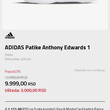
ADIDAS Patike Anthony Edwards 1
Patike
Šifra artikla:
JQ6140
Obavesti me o sniženju
Popust
23
%
12.999,00
RSD
9.999,00
RSD
Ušteda:
3.000,00
RSD
ili
1.111,00
RSD na 9 rata koristeći Visa ili MasterCard kartice Banca