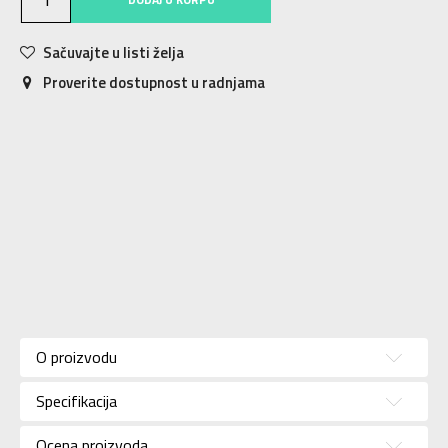
Sačuvajte u listi želja
Proverite dostupnost u radnjama
Karakteristika
Vrednost
Kategorija
Patike
O proizvodu
Pol
Za muškarce
Specifikacija
Brend
ADIDAS
Uzrast
Za odrasle
Ocena proizvoda