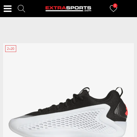
0
2=20