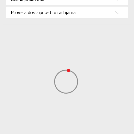
Namena
Košarka
Provera dostupnosti u radnjama
Boja
Bela
Kolekcija
Performance
Uvoznik
ADIDAS SERBIA DOO
Dobavljač
ADIDAS SERBIA DOO