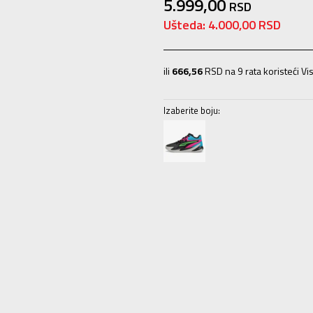
5.999,00
RSD
Ušteda:
4.000,00
RSD
ili
666,56
RSD na 9 rata koristeći Vis
Izaberite boju:
35.5
35.5
22
36
36
22.5
37
37
23
40
40
25.5
40.5
40.5
26
41
41
26.5
42.5
42.5
27.5
46
46
30
46.5
46.5
3