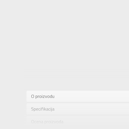
Karakteris
Kategorija
O proizvodu
Pol
Specifikacija
Brend
Uzrast
Ocena proizvoda