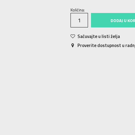
Količina:
DODAJ U KO
Sačuvajte u listi želja
Proverite dostupnost u rad