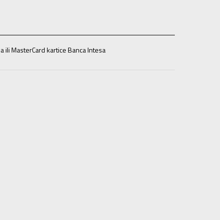
a ili MasterCard kartice Banca Intesa
37.5
37.5
23.5
38
38
24
38.5
38.5
24.5
39
39
25
42
42
27
43
43
28
44
44
28.5
44.5
44.5
29
45
45
29.5
0.5
47
47
31
48
48
48.5
48.5
31.5