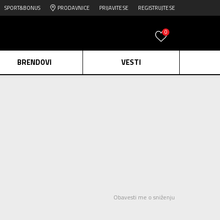
SPORT&BONUS
PRODAVNICE
PRIJAVITE SE
REGISTRUJTE SE
0
BRENDOVI
VESTI
e.
Pogledaj više
daj više
edaj više
Obavesti me o sniženju