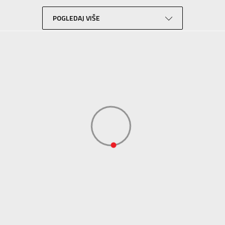
Košarka
Zelena
POGLEDAJ VIŠE
N Sport
N Sport