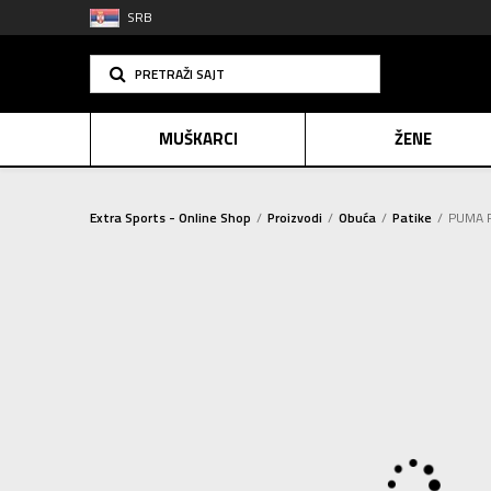
SRB
PRETRAŽI SAJT
MUŠKARCI
ŽENE
Extra Sports - Online Shop
Proizvodi
Obuća
Patike
PUMA P
PLAĆANJE NA R
SINDIK
2=20
E-POKLO