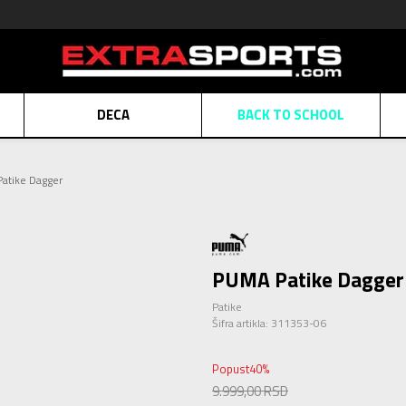
DECA
BACK TO SCHOOL
Obaveštenje o promeni naziva kompanije
Pogledaj više
atike Dagger
POZOVITE NAS
011 422 1430
ATE
Kreditnim karticama BANCA INTESA platite na 9 mesečnih rata bez kamat
ALNA PRODAJA
kupovina putem administrativne zabrane do 12 rata.
Pogle
N KARTICA
Nekoliko klikova do savršenog poklona za vaše najdraže
Pogl
PUMA Patike Dagger
Patike
Šifra artikla:
311353-06
Popust
40
%
9.999,00
RSD