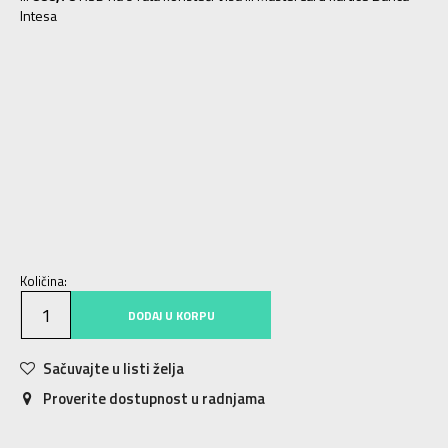
Intesa
3-
36
22
4
36 2/3
22.5
4-
37 1/3
23
5
38
23.5
5-
38 2/3
24
6
39 1/3
24.5
6-
40
25
7
40 2/3
25.5
7-
41 1/3
26
8
42
26.5
8-
42 2/3
27
9
43 1/3
27.5
9-
44
28
10
44 2/3
28.5
Količina:
DODAJ U KORPU
Sačuvajte u listi želja
Proverite dostupnost u radnjama