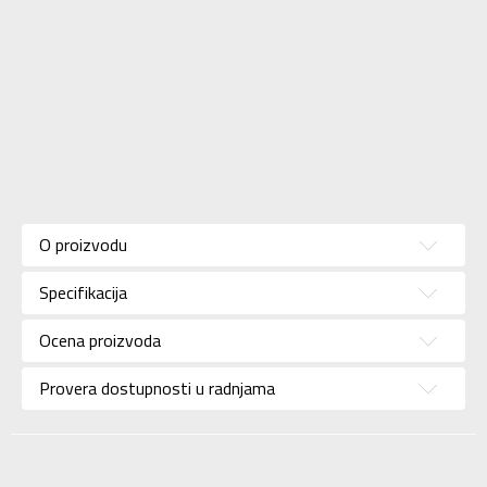
Karakteristika
Vrednost
Kategorija
Patike
O proizvodu
Pol
Za žene
Specifikacija
Brend
ADIDAS
Uzrast
Za odrasle
Ocena proizvoda
Namena
Tenis
Provera dostupnosti u radnjama
Boja
Bela
Kolekcija
Performance
Uvoznik
ADIDAS SERBIA DOO