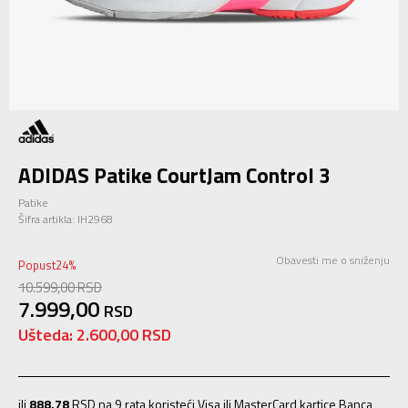
ADIDAS Patike CourtJam Control 3
Patike
Šifra artikla:
IH2968
Obavesti me o sniženju
Popust
24
%
10.599,00
RSD
7.999,00
RSD
Ušteda:
2.600,00
RSD
ili
888,78
RSD na 9 rata koristeći Visa ili MasterCard kartice Banca