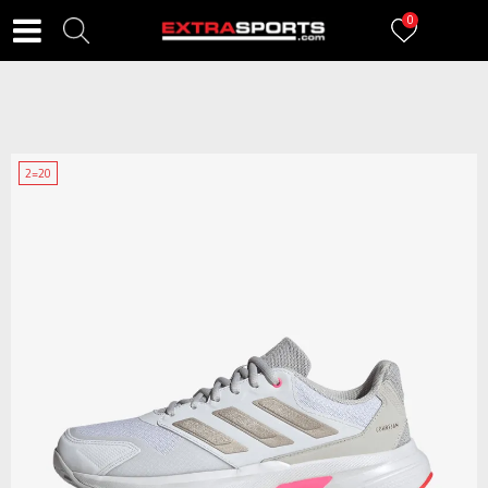
0
2=20