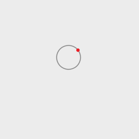
Kolekcija
Performance
Uvoznik
ADIDAS SERBIA DOO
Dobavljač
ADIDAS SERBIA DOO