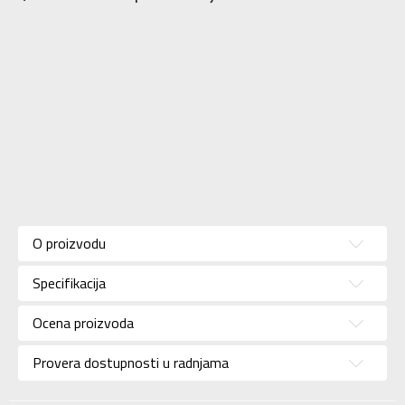
Karakteristika
Vrednost
Kategorija
Patike
O proizvodu
Pol
Za dečake
Specifikacija
Brend
ADIDAS
Uzrast
Za tinejdžere
Ocena proizvoda
Namena
Fudbal
Provera dostupnosti u radnjama
Boja
Bela