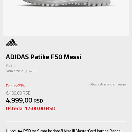
ADIDAS Patike F50 Messi
Patike
Šifra artikla:
JP7453
Obavesti me o sniženju
Popust
23
%
6.499,00
RSD
4.999,00
RSD
Ušteda:
1.500,00
RSD
ili
555,44
RSD na 9 rata koristeći Visa ili MasterCard kartice Banca