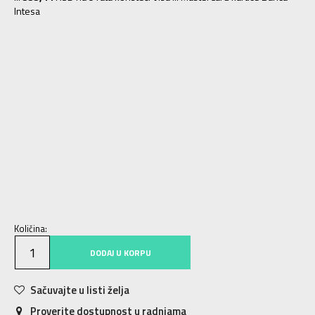
Intesa
10K
28
16.5
10-K
28.5
17
11K
29
17.5
11-K
30
18
12K
30.5
18.5
12-K
31
19
13K
31.5
19.5
13-K
32
19.5
1
33
20
1-
33.5
20.5
2
34
21
2-
35
21.5
3
35.5
22
3-
36
22.5
4
36 2/3
23
4-
37 1/3
23.5
5
38
24
5-
38 2/3
24.5
Količina:
DODAJ U KORPU
Sačuvajte u listi želja
Proverite dostupnost u radnjama