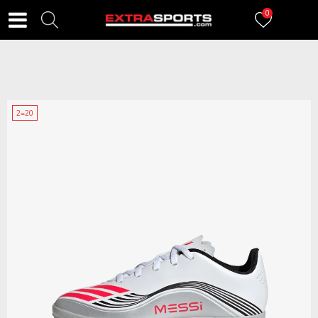
0
2=20