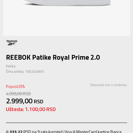
REEBOK Patike Royal Prime 2.0
Patike
Šifra artikla:
100245893
Obavesti me o sniženju
Popust
26
%
4.099,00
RSD
2.999,00
RSD
Ušteda:
1.100,00
RSD
ili
333,22
RSD na 9 rata koristeći Visa ili MasterCard kartice Banca