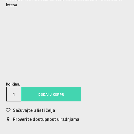
Intesa
2.5
33
21.5
1.5
32
20.5
1
31.5
20
2
32.5
21
3
34
22
10.5
27
16.5
11
27.5
17
11.5
28
17.5
12
29
18
12.5
30
18.5
13
30.5
19
13.5
31
19.5
Količina:
DODAJ U KORPU
Sačuvajte u listi želja
Proverite dostupnost u radnjama