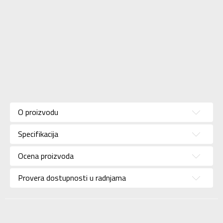
Karakteristika
Vrednost
Kategorija
Patike
O proizvodu
Pol
Za dečake
Specifikacija
Brend
REEBOK
Uzrast
Za decu
Ocena proizvoda
Namena
Lifestyle
Provera dostupnosti u radnjama
Boja
Bela
Uvoznik
Adidas Serbia
Dobavljač
Adidas Serbia