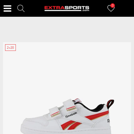
0
2=20