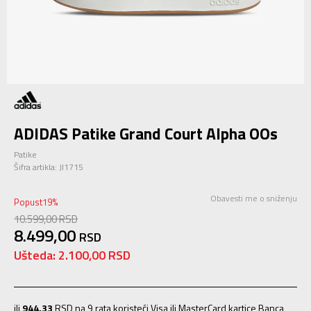
ADIDAS Patike Grand Court Alpha OOs
Patike
Šifra artikla:
JI1715
Obavesti me o sniženju
Popust
19
%
10.599,00
RSD
8.499,00
RSD
Ušteda:
2.100,00
RSD
ili
944,33
RSD na 9 rata koristeći Visa ili MasterCard kartice Banca