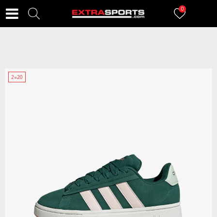
0
2=20