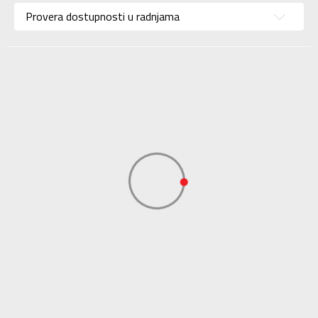
Namena
Lifestyle
Provera dostupnosti u radnjama
Boja
Zelena
Kolekcija
Sportswear
Uvoznik
ADIDAS SERBIA DOO
Dobavljač
ADIDAS SERBIA DOO