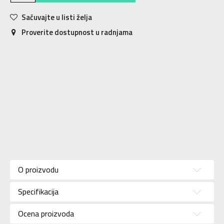
Sačuvajte u listi želja
Proverite dostupnost u radnjama
Karakteristika
Vrednost
Kategorija
Patike
O proizvodu
Pol
Za žene
Specifikacija
Brend
ADIDAS
Uzrast
Za odrasle
Ocena proizvoda