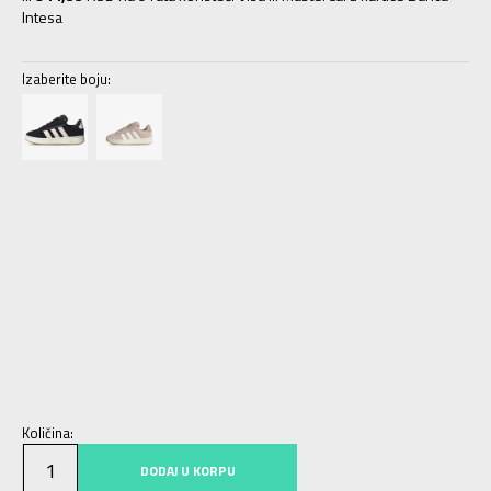
Intesa
Izaberite boju:
3-
36
22
4
36 2/3
22.5
4-
37 1/3
23
5
38
23.5
5-
38 2/3
24
6
39 1/3
24.5
6-
40
25
7
40 2/3
25.5
7-
41 1/3
26
8
42
26.5
8-
42 2/3
27
9
43 1/3
27.5
9-
44
28
Količina:
DODAJ U KORPU