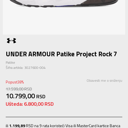
UNDER ARMOUR Patike Project Rock 7
Patike
Šifra artikla:
3027600-004
Obavesti me o sniženju
Popust
38
%
17.599,00
RSD
10.799,00
RSD
Ušteda:
6.800,00
RSD
ili
1.199,89
RSD na 9 rata koristeći Visa ili MasterCard kartice Banca