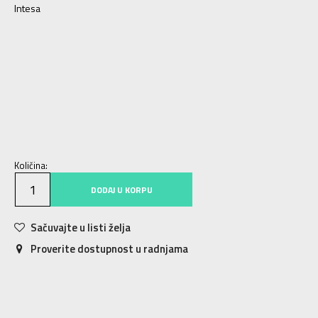
Intesa
7.5
40.5
25.5
8
41
26
8.5
42
26.5
9
42.5
27
9.5
43
27.5
10
44
28
10.5
44.5
28.5
11
45
29
11.5
45.5
29.5
12
46
30
13
47.5
31
Količina:
DODAJ U KORPU
Sačuvajte u listi želja
Proverite dostupnost u radnjama