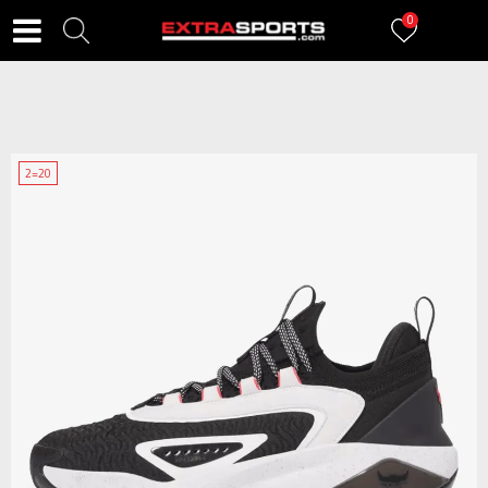
0
2=20