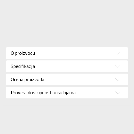
Karakteristika
Vrednost
Kategorija
Patike
O proizvodu
Pol
Za muškarce
Specifikacija
Brend
UNDER ARMOUR
Uzrast
Za odrasle
Ocena proizvoda
Namena
Trening
Provera dostupnosti u radnjama
Boja
Crna
KVANTUM SPORT
Uvoznik
d.o.o. Beograd-
KVANTUM SPORT
Dobavljač
d.o.o. Beograd-