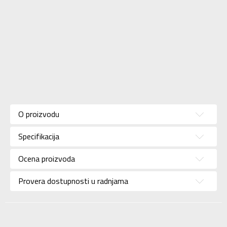
Karakteristika
Vrednost
Kategorija
Patike
O proizvodu
Pol
Za muškarce
Specifikacija
Brend
REEBOK
Uzrast
Za odrasle
Ocena proizvoda
Namena
Trening
Provera dostupnosti u radnjama
Boja
Crna
Uvoznik
Adidas Serbia
Dobavljač
Adidas Serbia