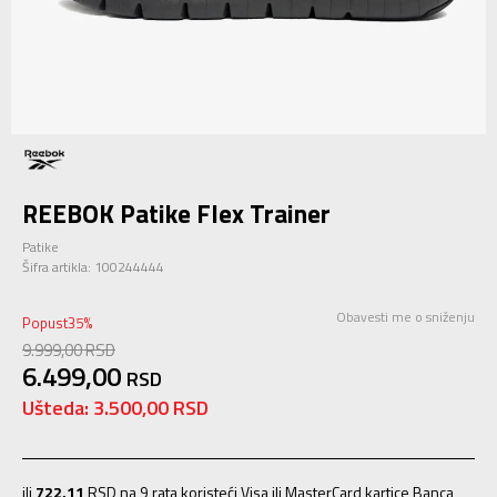
REEBOK Patike Flex Trainer
Patike
Šifra artikla:
100244444
Obavesti me o sniženju
Popust
35
%
9.999,00
RSD
6.499,00
RSD
Ušteda:
3.500,00
RSD
ili
722,11
RSD na 9 rata koristeći Visa ili MasterCard kartice Banca