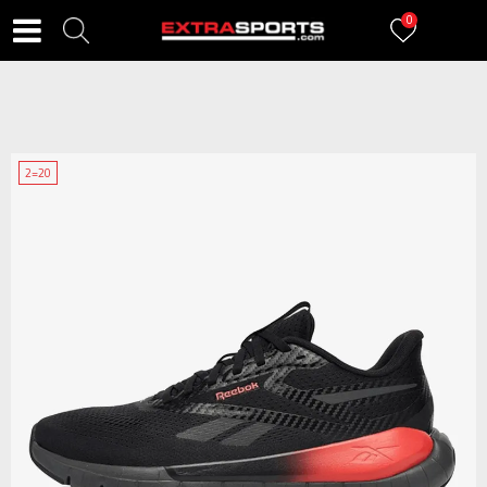
0
2=20