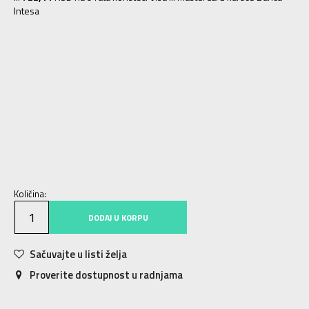
Intesa
8
40.5
26
8.5
41
26.5
9
42
27
9.5
42.5
27.5
10
43
28
10.5
44
28.5
11
44.5
29
11.5
45
29.5
12
45.5
30
12.5
46
30.5
13
47
31
Količina:
DODAJ U KORPU
Sačuvajte u listi želja
Proverite dostupnost u radnjama