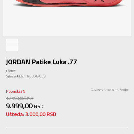
JORDAN Patike Luka .77
Patike
Šifra artikla:
HF0806-800
Obavesti me o sniženju
Popust
23
%
12.999,00
RSD
9.999,00
RSD
Ušteda:
3.000,00
RSD