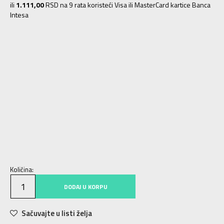
ili
1.111,00
RSD na 9 rata koristeći Visa ili MasterCard kartice Banca
Intesa
7
40
25
7.5
40.5
25.5
8
41
26
8.5
42
26.5
9
42.5
27
9.5
43
27.5
10
44
28
10.5
44.5
28.5
11
45
29
11.5
45.5
29.5
12
46
30
12.5
47
30.5
13
47.5
31
14
48.5
32
15
49.5
33
16
50.5
34
17
51.5
35
18
52.5
36
Količina:
DODAJ U KORPU
Sačuvajte u listi želja