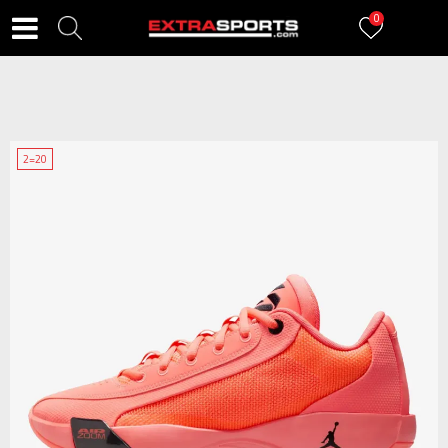
0
2=20