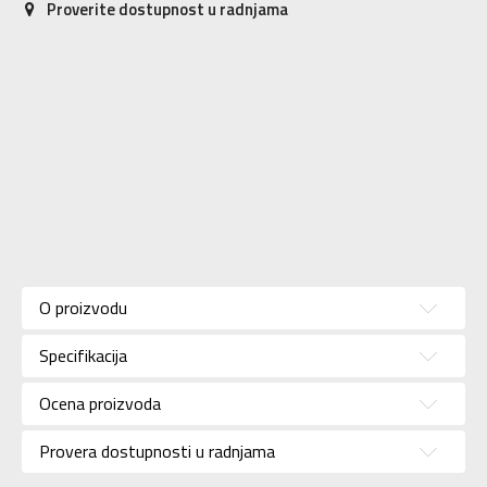
Proverite dostupnost u radnjama
Karakteristika
Vrednost
Kategorija
Patike
O proizvodu
Pol
Za muškarce
Specifikacija
Brend
JORDAN
Uzrast
Za odrasle
Ocena proizvoda
Namena
Košarka
Provera dostupnosti u radnjama
Boja
Narandžasta