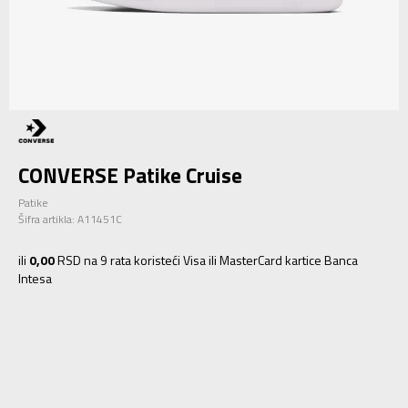
CONVERSE Patike Cruise
Patike
Šifra artikla:
A11451C
ili
0,00
RSD na 9 rata koristeći Visa ili MasterCard kartice Banca
Intesa
2.5
34
21.5
1.5
33
20.5
1
32
20
2
33.5
21
3
35
22
10.5
27
17