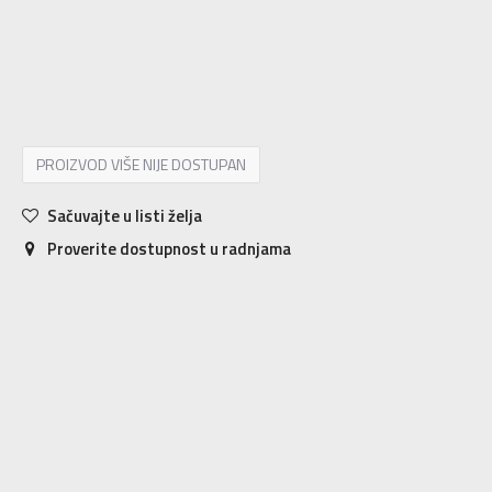
11
28
17.5
11.5
28.5
18
12
29
18.5
12.5
30
19
13
31
19.5
13.5
31.5
19.5
PROIZVOD VIŠE NIJE DOSTUPAN
Sačuvajte u listi želja
Proverite dostupnost u radnjama