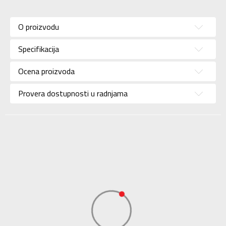
Karakteristika
Vrednost
Kategorija
Patike
O proizvodu
Pol
Za devojčice
Specifikacija
Brend
CONVERSE
Uzrast
Za decu
Ocena proizvoda
Namena
Lifestyle
Provera dostupnosti u radnjama
Boja
Roze
Uvoznik
Triple Jump
Dobavljač
Triple Jump