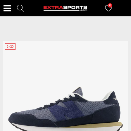
0
2=20