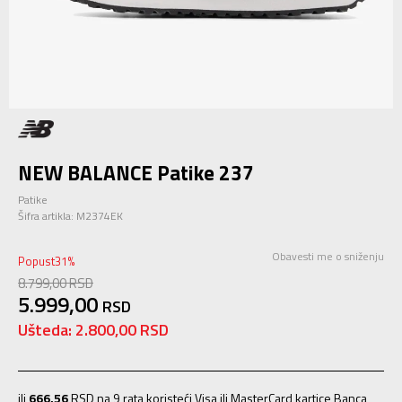
NEW BALANCE Patike 237
Patike
Šifra artikla:
M2374EK
Obavesti me o sniženju
Popust
31
%
8.799,00
RSD
5.999,00
RSD
Ušteda:
2.800,00
RSD
ili
666,56
RSD na 9 rata koristeći Visa ili MasterCard kartice Banca