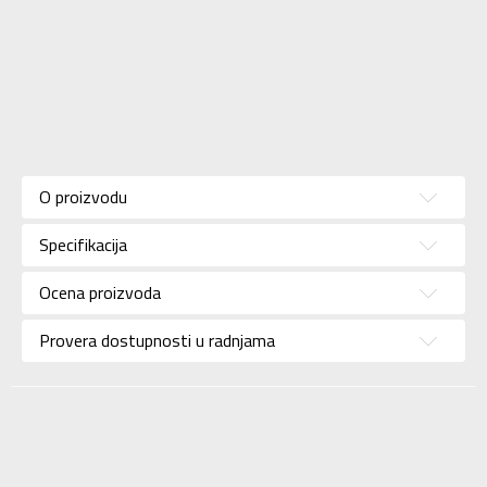
Karakteristika
Vrednost
Kategorija
Patike
O proizvodu
Pol
Za muškarce
Specifikacija
Brend
NEW BALANCE
Uzrast
Za odrasle
Ocena proizvoda
Namena
Lifestyle
Provera dostupnosti u radnjama
Boja
Siva
Uvoznik
Sport Vision
NEW BALANCE
Dobavljač
INTERNATIONAL
LIMITED