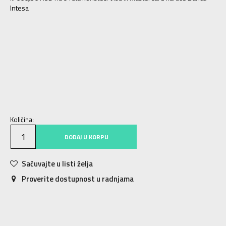
Intesa
8.5
42
26.5
9
42.5
27
9.5
43
27.5
10
44
28
10.5
44.5
28.5
11
45
29
11.5
45.5
29.5
12
46.5
30
Količina:
DODAJ U KORPU
Sačuvajte u listi želja
Proverite dostupnost u radnjama