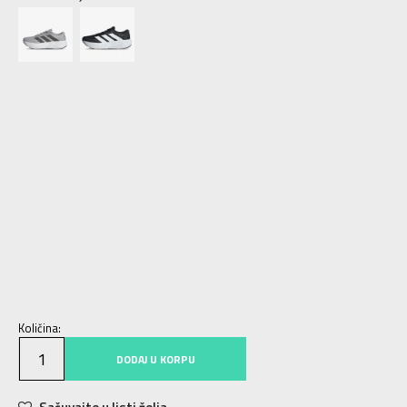
6
39 1/3
24.5
6-
40
25
7
40 2/3
25.5
7-
41 1/3
26
8
42
26.5
8-
42 2/3
27
9
43 1/3
27.5
9-
44
28
10
44 2/3
28.5
10-
45 1/3
29
11
46
29.5
11-
46 2/3
30
12
47 1/3
30.5
12-
48
31
13
48 2/3
31.5
13-
49 1/3
32
14
50
32.5
Količina:
DODAJ U KORPU