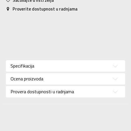
Sačuvajte u listi želja
Proverite dostupnost u radnjama
Karakteristika
Vrednost
Kategorija
Patike
Specifikacija
Pol
Za muškarce
Ocena proizvoda
Brend
ADIDAS
Uzrast
Za odrasle
Provera dostupnosti u radnjama
Namena
Trčanje
Boja
Crna
Kolekcija
Performance
Uvoznik
ADIDAS SERBIA DOO