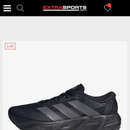
0
2=20