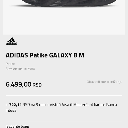
ADIDAS Patike GALAXY 8 M
Patike
Šifra artikla:
KI7980
6.499,00
Obavesti me o sniženju
RSD
ili
722,11
RSD na 9 rata koristeći Visa ili MasterCard kartice Banca
Intesa
Izaberite boju: