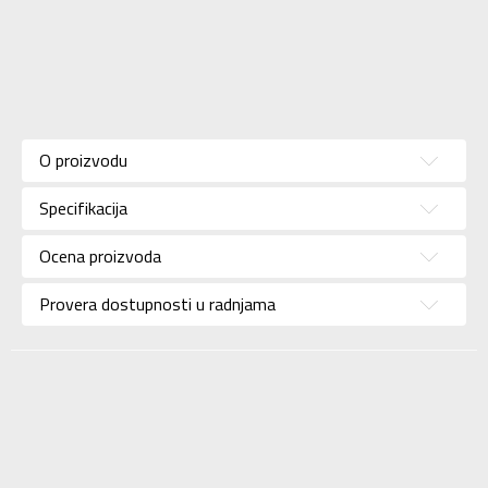
Karakteristika
Vrednost
Kategorija
Patike
O proizvodu
Pol
Za žene
Specifikacija
Brend
NEW BALANCE
Uzrast
Za odrasle
Ocena proizvoda
Namena
Lifestyle
Provera dostupnosti u radnjama
Boja
Braon
Uvoznik
Sport Vision
NEW BALANCE
Dobavljač
INTERNATIONAL
LIMITED