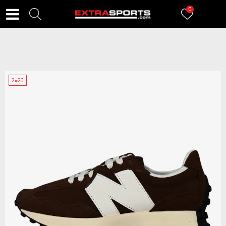
0
2=20