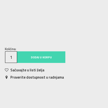
5.5
36
22.5
6
36.5
23
6.5
37
23.5
7
37.5
24
7.5
38
24.5
8
39
25
8.5
40
25.5
9
40.5
26
9.5
41
26.5
10
41.5
27
10.5
42.5
27.5
11
43
28
11.5
43.5
28.5
Količina:
DODAJ U KORPU
Sačuvajte u listi želja
Proverite dostupnost u radnjama