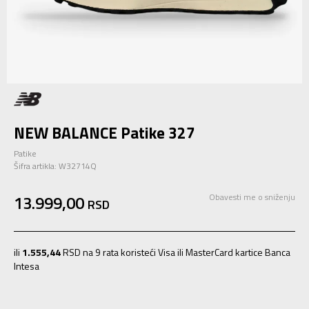
NEW BALANCE Patike 327
Patike
Šifra artikla:
W32714Q
13.999,00
Obavesti me o sniženju
RSD
ili
1.555,44
RSD na 9 rata koristeći Visa ili MasterCard kartice Banca
Intesa