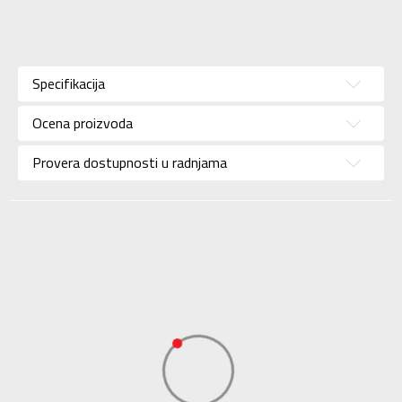
Karakteristika
Vrednost
Kategorija
Patike
Specifikacija
Pol
Za žene
Ocena proizvoda
Brend
ADIDAS
Uzrast
Za odrasle
Provera dostupnosti u radnjama
Namena
Lifestyle
Boja
Braon
Kolekcija
Sportswear
Uvoznik
ADIDAS SERBIA DOO
Dobavljač
ADIDAS SERBIA DOO