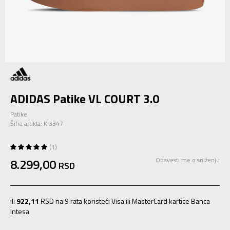
ADIDAS Patike VL COURT 3.0
Patike
Šifra artikla:
KI3347
1
8.299,00
Obavesti me o sniženju
RSD
ili
922,11
RSD na 9 rata koristeći Visa ili MasterCard kartice Banca
Intesa