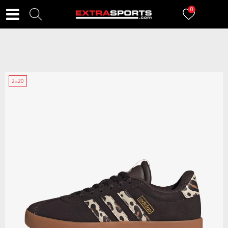
0
2=20