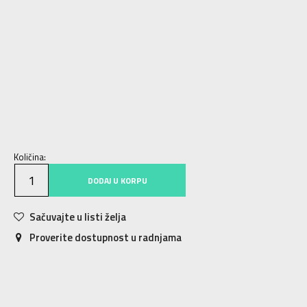
3-
36
22
4
36 2/3
22.5
4-
37 1/3
23
5
38
23.5
5-
38 2/3
24
6
39 1/3
24.5
6-
40
25
7
40 2/3
25.5
7-
41 1/3
26
8
42
26.5
8-
42 2/3
27
9
43 1/3
27.5
9-
44
28
Količina:
DODAJ U KORPU
Sačuvajte u listi želja
Proverite dostupnost u radnjama