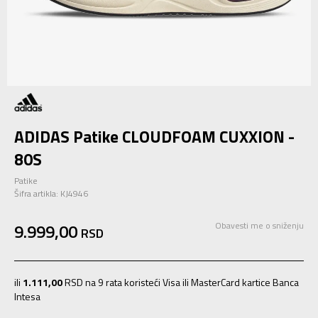
ADIDAS Patike CLOUDFOAM CUXXION -
80S
Patike
Šifra artikla:
KJ4946
9.999,00
Obavesti me o sniženju
RSD
ili
1.111,00
RSD na 9 rata koristeći Visa ili MasterCard kartice Banca
Intesa