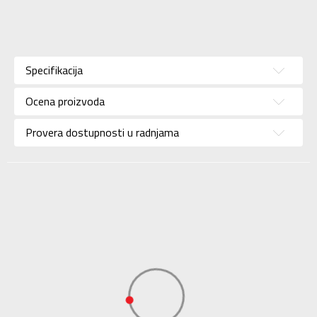
Karakteristika
Vrednost
Kategorija
Patike
Specifikacija
Pol
Za muškarce
Ocena proizvoda
Brend
ADIDAS
Uzrast
Za odrasle
Provera dostupnosti u radnjama
Namena
Lifestyle
Boja
Crna
Kolekcija
Sportswear
Uvoznik
ADIDAS SERBIA DOO
Dobavljač
ADIDAS SERBIA DOO