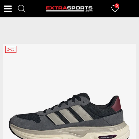
0
2=20