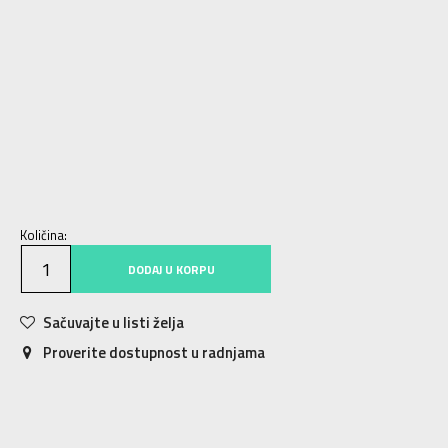
6
39 1/3
24.5
6-
40
25
7
40 2/3
25.5
7-
41 1/3
26
8
42
26.5
8-
42 2/3
27
9
43 1/3
27.5
9-
44
28
10
44 2/3
28.5
10-
45 1/3
29
11
46
29.5
11-
46 2/3
30
12
47 1/3
30.5
12-
48
31
13-
49 1/3
32
Količina:
DODAJ U KORPU
Sačuvajte u listi želja
Proverite dostupnost u radnjama