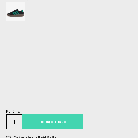
3-
36
22
4
36 2/3
22.5
4-
37 1/3
23
5
38
23.5
5-
38 2/3
24
6
39 1/3
24.5
6-
40
25
7
40 2/3
25.5
7-
41 1/3
26
8
42
26.5
8-
42 2/3
27
9
43 1/3
27.5
9-
44
28
10
44 2/3
28.5
10-
45 1/3
29
11
46
29.5
11-
46 2/3
30
12
47 1/3
30.5
12-
48
31
13-
49 1/3
32
Količina:
DODAJ U KORPU