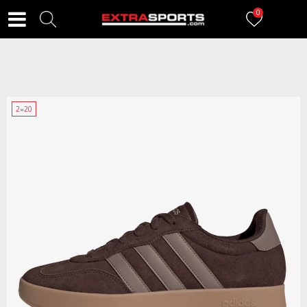
0
2=20