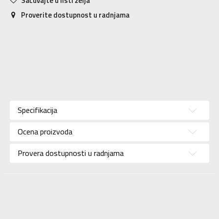
Sačuvajte u listi želja
Proverite dostupnost u radnjama
Karakteristika
Vrednost
Kategorija
Patike
Specifikacija
Pol
Za muškarce
Ocena proizvoda
Brend
ADIDAS
Uzrast
Za odrasle
Provera dostupnosti u radnjama
Namena
Lifestyle
Boja
Braon
Kolekcija
Sportswear
Uvoznik
ADIDAS SERBIA DOO