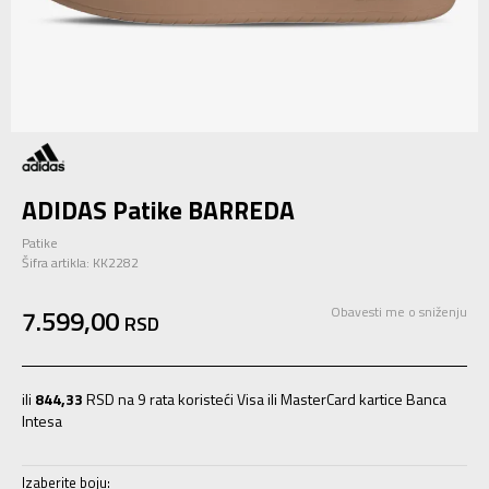
ADIDAS Patike BARREDA
Patike
Šifra artikla:
KK2282
7.599,00
Obavesti me o sniženju
RSD
ili
844,33
RSD na 9 rata koristeći Visa ili MasterCard kartice Banca
Intesa
Izaberite boju: