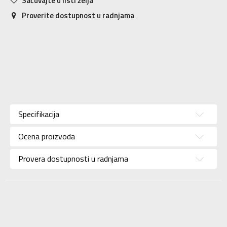
Sačuvajte u listi želja
Proverite dostupnost u radnjama
Karakteristika
Vrednost
Kategorija
Patike
Specifikacija
Pol
Za muškarce
Ocena proizvoda
Brend
PUMA
Uzrast
Za odrasle
Provera dostupnosti u radnjama
Namena
Lifestyle
Boja
Bela
Uvoznik
N Sport
Dobavljač
N Sport