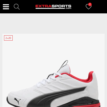
0
2=20