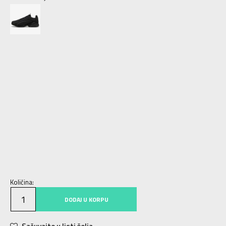
35.5
35.5
22
36
36
22.5
37
37
23
37.5
37.5
23.5
38
38
24
38.5
38.5
24.5
39
39
25
40
40
25.5
40.5
40.5
26
41
41
26.5
42
42
27
43
43
28
44
44
28.5
44.5
44.5
29
45
45
29.5
42.5
42.5
27.5
46
46
30
47
47
31
48.5
48.5
Količina:
DODAJ U KORPU