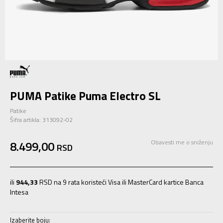
PUMA Patike Puma Electro SL
Patike
Šifra artikla:
313092-02
8.499,00
Obavesti me o sniženju
RSD
ili
944,33
RSD na 9 rata koristeći Visa ili MasterCard kartice Banca
Intesa
Izaberite boju: