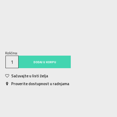
5
35.5
22.5
5.5
36
22.75
6
37
23
6.5
37.5
23.5
7
38
24
7.5
39
24.5
8
39.5
25
8.5
40
25.5
9
40.5
25.75
9.5
41.5
26
10
42
26.5
10.5
42.5
27
11
43.5
27.5
11.5
44
28
12
44.5
28.5
Količina:
DODAJ U KORPU
Sačuvajte u listi želja
Proverite dostupnost u radnjama