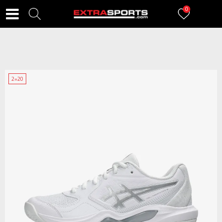
0
2=20