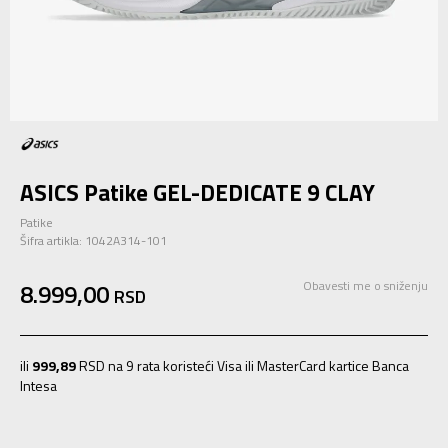
ASICS Patike GEL-DEDICATE 9 CLAY
Patike
Šifra artikla:
1042A314-101
8.999,00
Obavesti me o sniženju
RSD
ili
999,89
RSD na 9 rata koristeći Visa ili MasterCard kartice Banca
Intesa