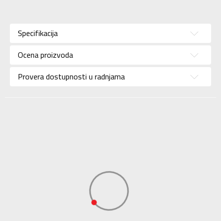
Karakteristika
Vrednost
Kategorija
Patike
Specifikacija
Pol
Za žene
Ocena proizvoda
Brend
ASICS
Uzrast
Za odrasle
Provera dostupnosti u radnjama
Namena
Tenis
Boja
Bela
Uvoznik
Sport Vision
Dobavljač
ASICS EUROPE BV