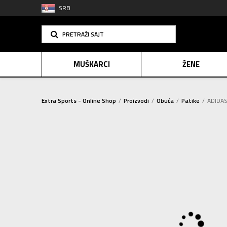
SRB
PRETRAŽI SAJT
MUŠKARCI
ŽENE
Extra Sports - Online Shop
Proizvodi
Obuća
Patike
ADIDAS
PLAĆANJE NA R
SINDIK
2=20
E-POKLO