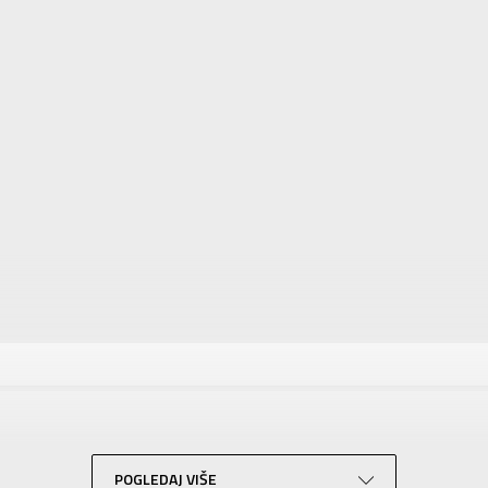
tika
Vrednost
Patike
Za žene
ADIDAS
Za odrasle
POGLEDAJ VIŠE