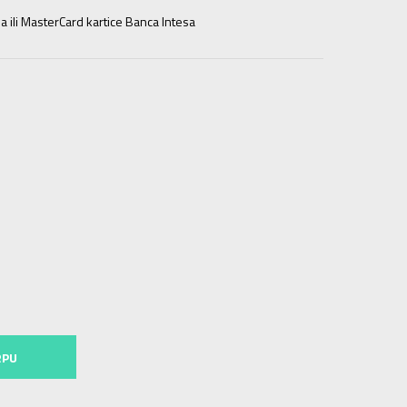
a ili MasterCard kartice Banca Intesa
3
5
38
23.5
5-
38 2/3
24
6
39 1/3
24.5
6-
40
25
5
8-
42 2/3
27
9
43 1/3
27.5
9-
44
28
RPU