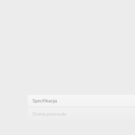
Karakteris
Kategorija
Specifikacija
Pol
Ocena proizvoda
Brend
Uzrast
Provera dostupnosti u radnjama