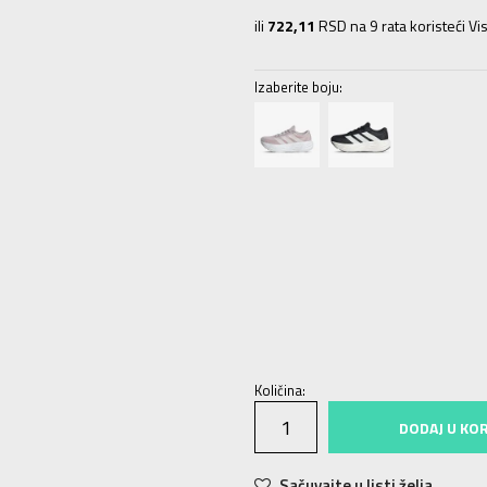
ili
722,11
RSD na 9 rata koristeći Vis
Izaberite boju:
3-
36
22
4
36 2/3
22.5
4-
37 1/3
2
7
40 2/3
25.5
7-
41 1/3
26
8
42
26.
Količina:
DODAJ U KO
Sačuvajte u listi želja