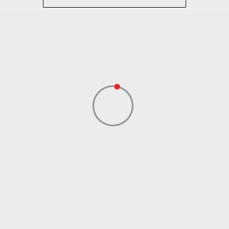
Trčanje
Roze
Sport Vision
ASICS EUROPE BV