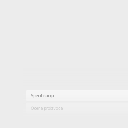
Karakteris
Kategorija
Specifikacija
Pol
Ocena proizvoda
Brend
Uzrast
Provera dostupnosti u radnjama