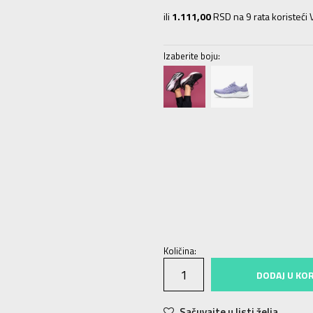
ili
1.111,00
RSD na 9 rata koristeći V
Izaberite boju:
5
35.5
22.5
5.5
36
22.75
6
37
23
9
40.5
25.75
9.5
41.5
26
10
42
26.
Količina:
DODAJ U KO
Sačuvajte u listi želja