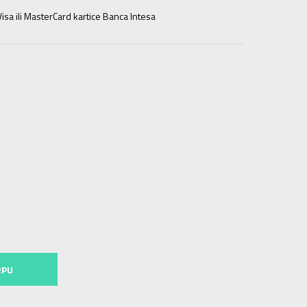
isa ili MasterCard kartice Banca Intesa
6.5
37.5
23.5
7
38
24
7.5
39
24.5
8
39.5
25
8.5
40
25.5
5
10.5
42.5
27
11
43.5
27.5
11.5
44
28
12
44.5
28.5
RPU