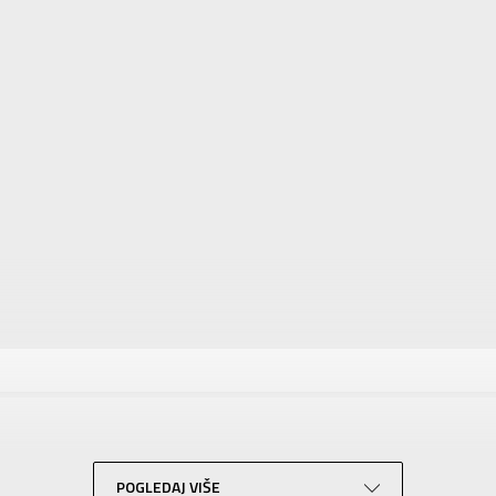
tika
Vrednost
Patike
Za žene
ASICS
Za odrasle
POGLEDAJ VIŠE