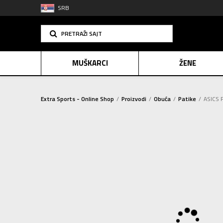
SRB
PRETRAŽI SAJT
MUŠKARCI
ŽENE
Extra Sports - Online Shop
Proizvodi
Obuća
Patike
ASICS 
PLAĆANJE NA R
SINDIK
2=20
E-POKLO