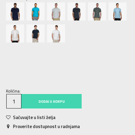
S
S
M
M
L
L
XL
XL
2XL
2XL
3XL
3XL
Količina:
DODAJ U KORPU
Sačuvajte u listi želja
Proverite dostupnost u radnjama