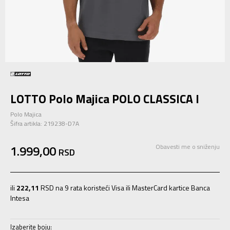
LOTTO Polo Majica POLO CLASSICA I
Polo Majica
Šifra artikla:
219238-D7A
1.999,00
Obavesti me o sniženju
RSD
ili
222,11
RSD na 9 rata koristeći Visa ili MasterCard kartice Banca
Intesa
Izaberite boju: