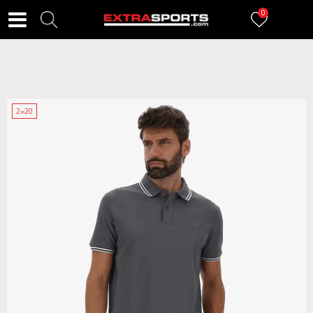
0
2=20