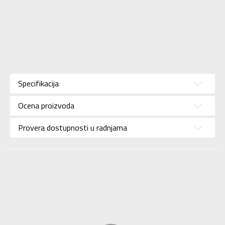
Karakteristika
Vrednost
Kategorija
Polo Majica
Specifikacija
Pol
Za muškarce
Ocena proizvoda
Brend
LOTTO
Uzrast
Za odrasle
Provera dostupnosti u radnjama
Namena
Lifestyle
Boja
Siva
Uvoznik
Sport Vision
Lotto Sport Italia Spa,
Via Montebelluna, 5/7
Dobavljač
31040 Trevignano Tv,
Italy