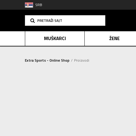
SRB
PRETRAŽI SAJT
MUŠKARCI
ŽENE
Extra Sports - Online Shop
Proizvodi
PLAĆANJE NA R
Resetujte filtere
SINDIK
Sortiraj
E-POKLO
BREND
NIKE (1661)
Za izabran
ADIDAS (1559)
NEW BALANCE (190)
KRONOS (525)
PUMA (344)