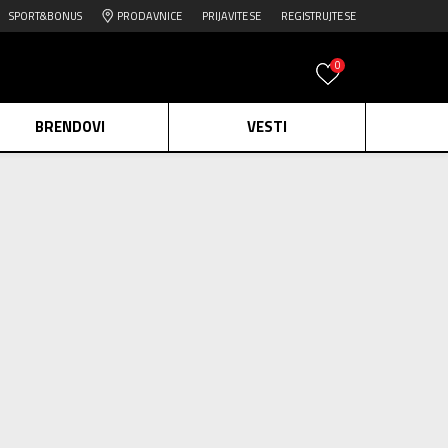
SPORT&BONUS
PRODAVNICE
PRIJAVITE SE
REGISTRUJTE SE
0
BRENDOVI
VESTI
e.
Pogledaj više
0
proizvoda
daj više
Obriši sve
edaj više