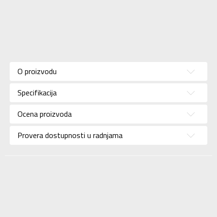
Karakteristika
Vrednost
Kategorija
SANDALE
O proizvodu
Pol
Za devojčice
Specifikacija
Brend
SKECHERS
Uzrast
Za decu
Ocena proizvoda
Namena
Lifestyle
Provera dostupnosti u radnjama
Boja
Roze
SKECHERS S.A.R.L.
Uvoznik
OGRANAK BEOGRAD
SKECHERS S.A.R.L.
Dobavljač
OGRANAK BEOGRAD