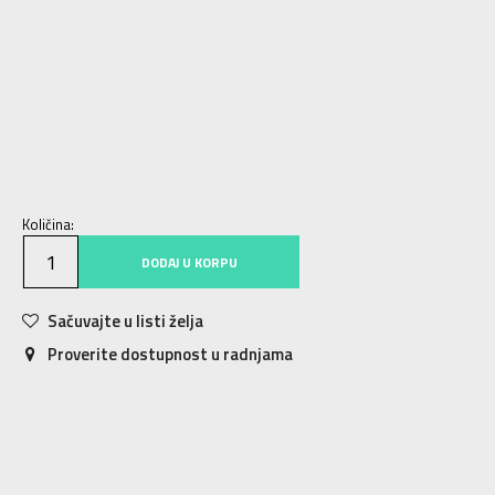
27
27
16.5
28
28
17.5
28.5
28.5
18
29
29
18.5
30
30
19
27.5
27.5
17
31
31
19.5
32
32
20
33
33
20.5
33.5
33.5
21
34
34
21.5
35
35
22
36
36
23
Količina:
DODAJ U KORPU
Sačuvajte u listi želja
Proverite dostupnost u radnjama