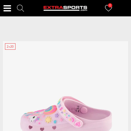
0
2=20