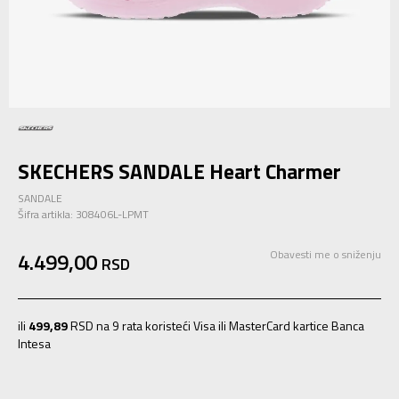
SKECHERS SANDALE Heart Charmer
SANDALE
Šifra artikla:
308406L-LPMT
4.499,00
Obavesti me o sniženju
RSD
ili
499,89
RSD na 9 rata koristeći Visa ili MasterCard kartice Banca
Intesa