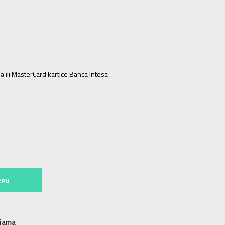
a ili MasterCard kartice Banca Intesa
41-42
RPU
njama