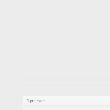
Karakteris
Kategorija
O proizvodu
Pol