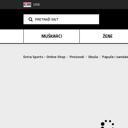
SRB
PRETRAŽI SAJT
MUŠKARCI
ŽENE
Extra Sports - Online Shop
Proizvodi
Obuća
Papuče i sandal
PLAĆANJE NA R
SINDIK
E-POKLO