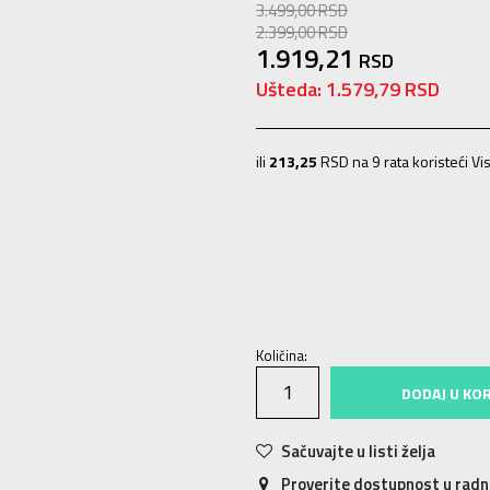
3.499,00
RSD
2.399,00
RSD
1.919,21
RSD
Ušteda:
1.579,79
RSD
ili
213,25
RSD na 9 rata koristeći Vis
37
37
38
38
39
39
40
40
41-42
Količina:
DODAJ U KO
Sačuvajte u listi želja
Proverite dostupnost u rad