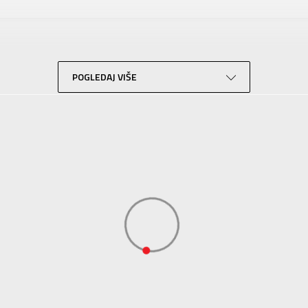
IPANEMA
Za odrasle
Plivanje
Crna
POGLEDAJ VIŠE
KVANTUM SPORT d.o.o. Beograd-
KVANTUM SPORT d.o.o. Beograd-