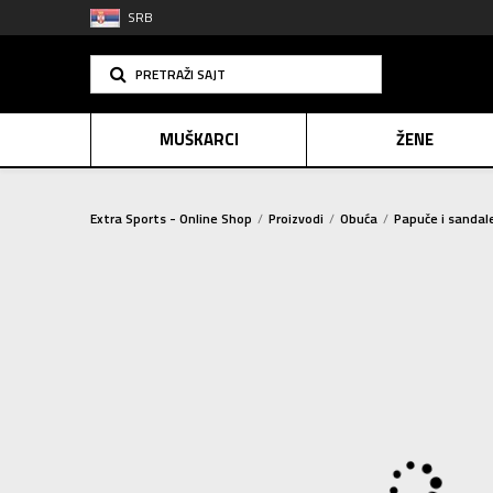
SRB
PRETRAŽI SAJT
MUŠKARCI
ŽENE
Extra Sports - Online Shop
Proizvodi
Obuća
Papuče i sandal
PLAĆANJE NA R
SINDIK
E-POKLO