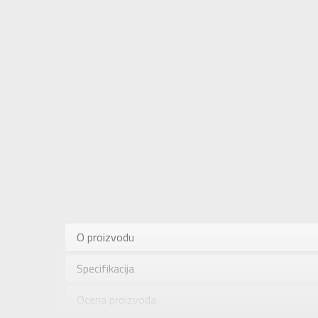
Karakteris
Kategorija
O proizvodu
Pol
Specifikacija
Brend
Uzrast
Ocena proizvoda