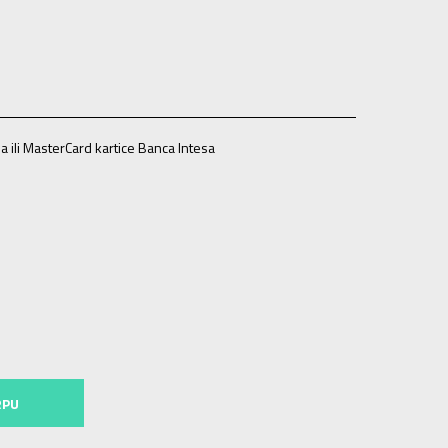
a ili MasterCard kartice Banca Intesa
12K
31
19
13K
32
20
1
33
21
2
34
22
3
35
22.5
RPU