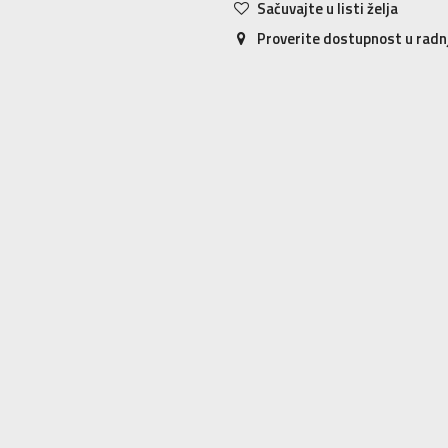
Sačuvajte u listi želja
Proverite dostupnost u rad