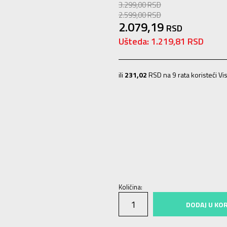
3.299,00
RSD
2.599,00
RSD
2.079,19
RSD
Ušteda:
1.219,81
RSD
ili
231,02
RSD na 9 rata koristeći Vis
10K
28
17
11K
29
18
11-K
30
18.5
4
36
23
5
37
24
6
38
25
Količina:
DODAJ U KO