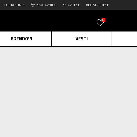
SPORT&BONUS
PRODAVNICE
PRIJAVITE SE
REGISTRUJTE SE
0
BRENDOVI
VESTI
e.
Pogledaj više
daj više
ADIDAS Patike Grand
edaj više
Court
3.039,19
RSD
3.799,00
RSD
4.799,00
RSD
Popust
20
%
20
%