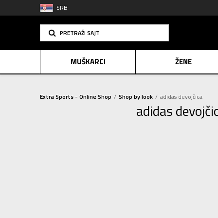
SRB
PRETRAŽI SAJT
MUŠKARCI
ŽENE
Extra Sports - Online Shop
Shop by look
adidas devojčica
adidas devojči
PLAĆANJE NA R
SINDIK
E-POKLO