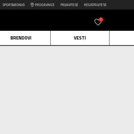
SPORT&BONUS
PRODAVNICE
PRIJAVITE SE
REGISTRUJTE SE
0
BRENDOVI
VESTI
e.
Pogledaj više
daj više
JORDAN Majica Jordan
edaj više
Jumpman
2.799,00
RSD