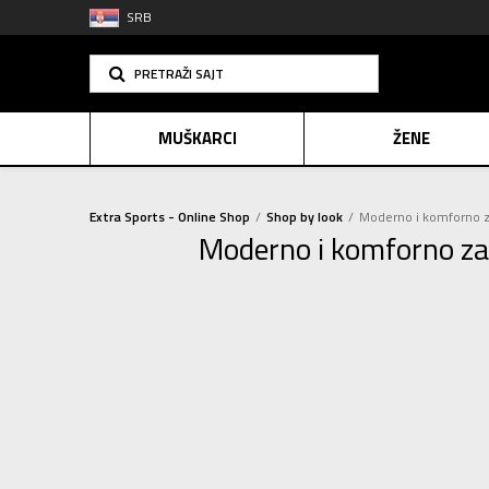
SRB
PRETRAŽI SAJT
MUŠKARCI
ŽENE
Extra Sports - Online Shop
Shop by look
Moderno i komforno z
Moderno i komforno za
PLAĆANJE NA R
SINDIK
E-POKLO