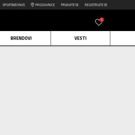
SPORT&BONUS
PRODAVNICE
PRIJAVITE SE
REGISTRUJTE SE
0
BRENDOVI
VESTI
e.
Pogledaj više
daj više
CHAMPION Papuče Memo
edaj više
2.399,00
RSD