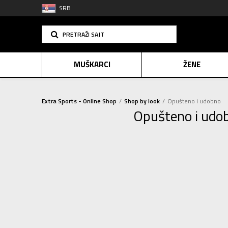
SRB
PRETRAŽI SAJT
MUŠKARCI
ŽENE
Extra Sports - Online Shop
Shop by look
Opušteno i udobno
Opušteno i udo
PLAĆANJE NA R
SINDIK
E-POKLO