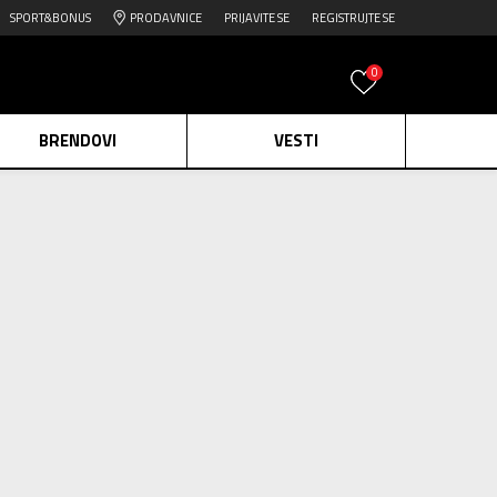
SPORT&BONUS
PRODAVNICE
PRIJAVITE SE
REGISTRUJTE SE
0
BRENDOVI
VESTI
e.
Pogledaj više
daj više
edaj više