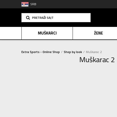
SRB
PRETRAŽI SAJT
MUŠKARCI
ŽENE
Extra Sports - Online Shop
Shop by look
Muškarac 2
Muškarac 2
PLAĆANJE NA R
SINDIK
E-POKLO