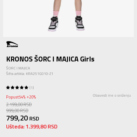
KRONOS ŠORC I MAJICA Girls
ŠORC I MAJICA
Šifra artikla:
KRA251G010-Z1
1
Obavesti me o sniženju
Popust
54
%
20
%
+
2.199,00
RSD
999,00
RSD
799,20
RSD
Ušteda:
1.399,80
RSD