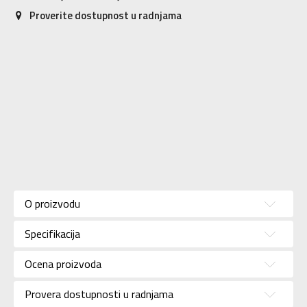
Proverite dostupnost u radnjama
Karakteristika
Vrednost
Kategorija
ŠORC I MAJICA
O proizvodu
Pol
Za devojčice
Specifikacija
Brend
KRONOS
Uzrast
Za decu
Ocena proizvoda
Namena
Lifestyle
Provera dostupnosti u radnjama
Boja
Multicolor