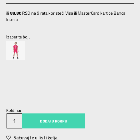
ili
88,80
RSD na 9 rata koristeći Visa ili MasterCard kartice Banca
Intesa
Izaberite boju:
2Y
2Y
4Y
3-4g.
6Y
5-6g.
8Y
7-8g.
10Y
9-10g.
12Y
11-12g.
Količina:
DODAJ U KORPU
Sačuvajte u listi želja