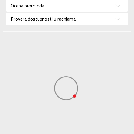
Ocena proizvoda
Brend
CHAMPION
Uzrast
Za odrasle
Provera dostupnosti u radnjama
Namena
Lifestyle
Boja
Plava
Uvoznik
Sport Vision
Champion Europe
S.p.A. Via Dell’
Dobavljač
Agricoltura 51, 41012
Carpi (Mo) Italy