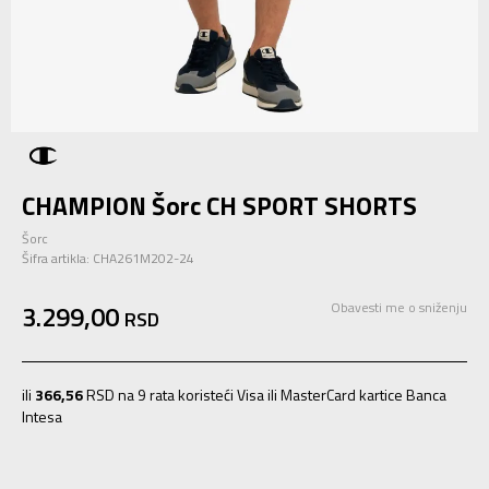
CHAMPION Šorc CH SPORT SHORTS
Šorc
Šifra artikla:
CHA261M202-24
3.299,00
Obavesti me o sniženju
RSD
ili
366,56
RSD na 9 rata koristeći Visa ili MasterCard kartice Banca
Intesa