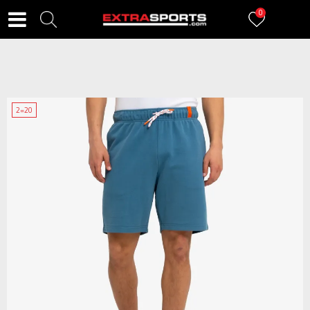
0
2=20