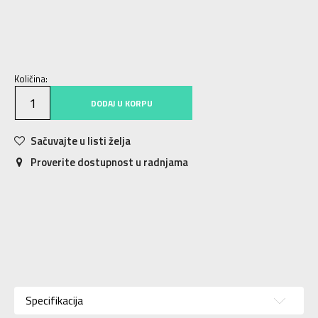
S
S
M
M
L
L
XL
XL
2XL
2XL
3XL
3XL
4XL
4XL
Količina:
DODAJ U KORPU
Sačuvajte u listi želja
Proverite dostupnost u radnjama
Karakteristika
Vrednost
Kategorija
Šorc
Specifikacija
Pol
Za muškarce