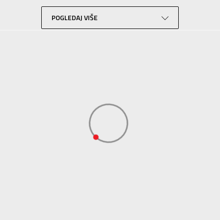
Za decu
Košarka
POGLEDAJ VIŠE
Crna