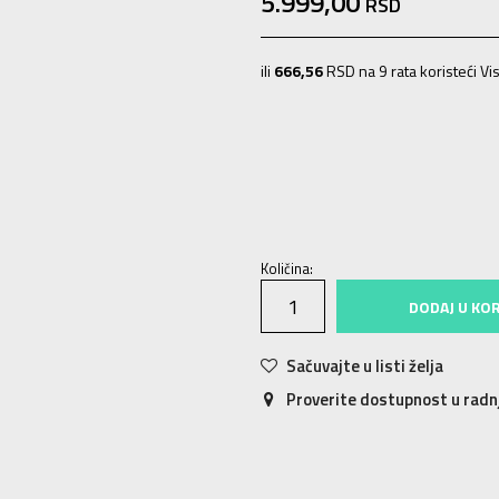
5.999,00
RSD
ili
666,56
RSD na 9 rata koristeći Vis
4
3-4g.
5
4-5g.
6
5-6g.
7
6-7g.
Količina:
DODAJ U KO
Sačuvajte u listi želja
Proverite dostupnost u rad