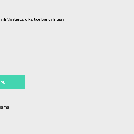
a ili MasterCard kartice Banca Intesa
RPU
njama