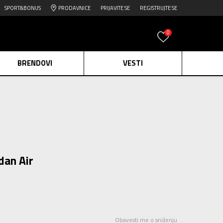
SPORT&BONUS
PRODAVNICE
PRIJAVITE SE
REGISTRUJTE SE
0
BRENDOVI
VESTI
e.
Pogledaj više
daj više
edaj više
dan Air
Obavesti me o sniženju