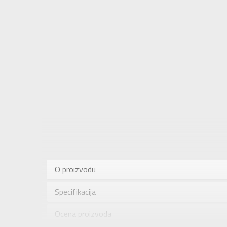
Karakteris
Sastav
O proizvodu
Kategorija
Specifikacija
Pol
Brend
Ocena proizvoda