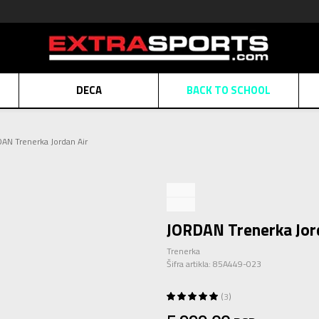
DECA
BACK TO SCHOOL
Obaveštenje o promeni naziva kompanije
Pogledaj više
AN Trenerka Jordan Air
POZOVITE NAS
011 422 1430
ATE
Kreditnim karticama BANCA INTESA platite na 9 mesečnih rata bez kamat
ALNA PRODAJA
kupovina putem administrativne zabrane do 12 rata.
Pogle
N KARTICA
Nekoliko klikova do savršenog poklona za vaše najdraže
Pogl
JORDAN Trenerka Jor
Trenerka
Šifra artikla:
85A449-023
3