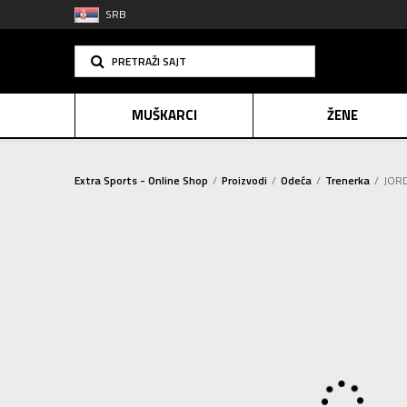
SRB
PRETRAŽI SAJT
MUŠKARCI
ŽENE
Extra Sports - Online Shop
Proizvodi
Odeća
Trenerka
JORD
PLAĆANJE NA R
SINDIK
2=20
E-POKLO