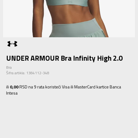
UNDER ARMOUR Bra Infinity High 2.0
Bra
Šifra artikla:
1384112-348
ili
0,00
RSD na 9 rata koristeći Visa ili MasterCard kartice Banca
Intesa
L A-C
L A-C
M A-C
M A-C
S A-C
S A-C
S D-DD
S D-DD
XL A-C
XL A-C