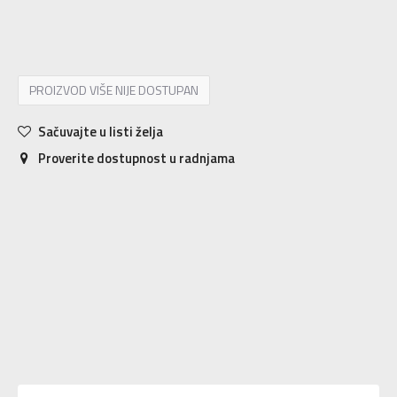
XS A-C
XS A-C
XS D-DD
XS D-DD
PROIZVOD VIŠE NIJE DOSTUPAN
Sačuvajte u listi želja
Proverite dostupnost u radnjama
Karakteristika
Vrednost
Kategorija
Bra