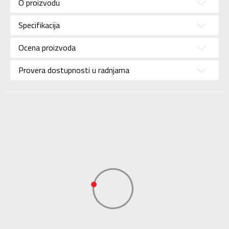
O proizvodu
Pol
Za žene
Specifikacija
Brend
UNDER ARMOUR
Uzrast
Za odrasle
Ocena proizvoda
Namena
Trening
Provera dostupnosti u radnjama
Boja
Zelena
KVANTUM SPORT
Uvoznik
d.o.o. Beograd-
KVANTUM SPORT
Dobavljač
d.o.o. Beograd-