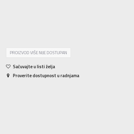
XS
XS
S
S
M
M
L
L
XL
XL
PROIZVOD VIŠE NIJE DOSTUPAN
Sačuvajte u listi želja
Proverite dostupnost u radnjama