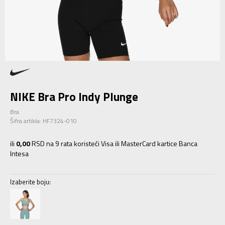
NIKE Bra Pro Indy Plunge
Bra
Šifra artikla:
HF7324-010
ili
0,00
RSD na 9 rata koristeći Visa ili MasterCard kartice Banca
Intesa
Izaberite boju: