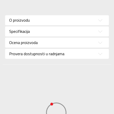
Karakteristika
Vrednost
Kategorija
Bra
O proizvodu
Pol
Za žene
Specifikacija
Brend
NIKE
Uzrast
Za odrasle
Ocena proizvoda
Namena
Trening
Provera dostupnosti u radnjama
Boja
Crna
Materijal/Tehnologija
Eco
Uvoznik
Sport Time
Dobavljač
Sport Time