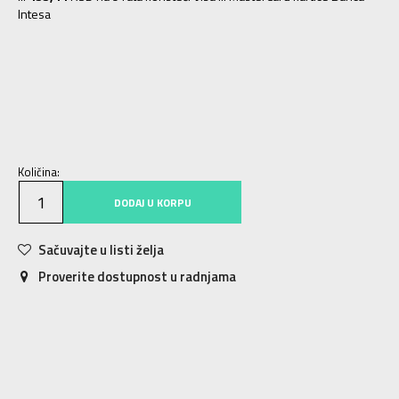
Intesa
XS
XS
S
S
M
M
L
L
XL
XL
Količina:
DODAJ U KORPU
Sačuvajte u listi želja
Proverite dostupnost u radnjama