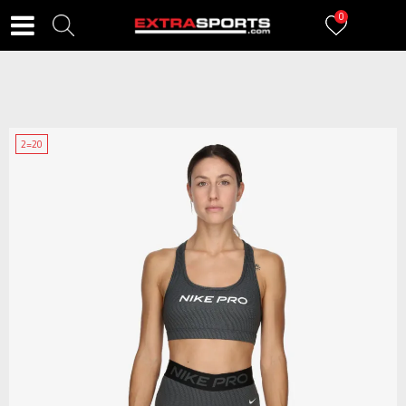
0
2=20