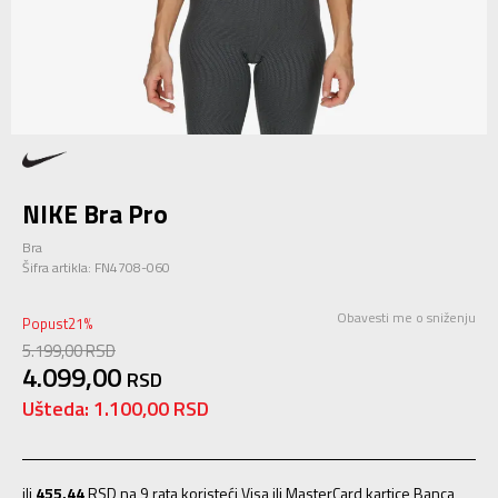
NIKE Bra Pro
Bra
Šifra artikla:
FN4708-060
Obavesti me o sniženju
Popust
21
%
5.199,00
RSD
4.099,00
RSD
Ušteda:
1.100,00
RSD
ili
455,44
RSD na 9 rata koristeći Visa ili MasterCard kartice Banca