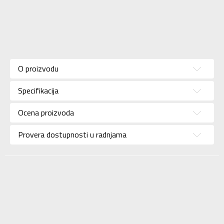
Karakteristika
Vrednost
Kategorija
Bra
O proizvodu
Pol
Za žene
Specifikacija
Brend
NIKE
Uzrast
Za odrasle
Ocena proizvoda
Namena
Trening
Provera dostupnosti u radnjama
Boja
Siva
Materijal/Tehnologija
Eco
Uvoznik
Sport Time
Dobavljač
Sport Time