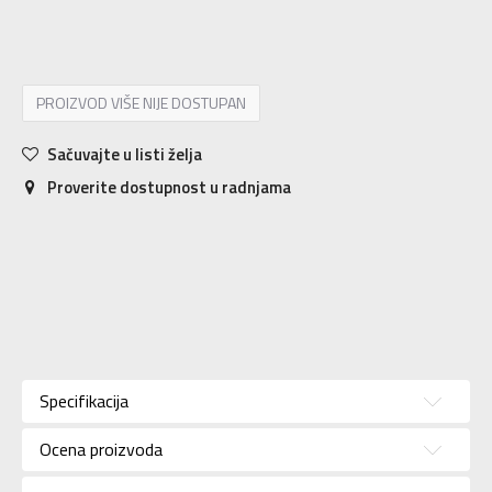
S
34-38
M
38-42
L
42-46
XL
46-50
PROIZVOD VIŠE NIJE DOSTUPAN
Sačuvajte u listi želja
Proverite dostupnost u radnjama
Karakteristika
Vrednost
Kategorija
ČARAPE
Specifikacija
Pol
Unisex
Ocena proizvoda
Brend
NIKE