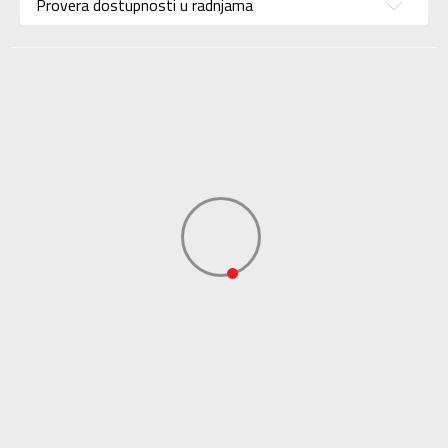
Uzrast
Za odrasle
Provera dostupnosti u radnjama
Namena
Lifestyle
Boja
Multicolor
Materijal/Tehnologija
Eco
Uvoznik
Sport Time
Dobavljač
Sport Time