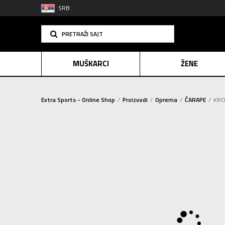
SRB
PRETRAŽI SAJT
MUŠKARCI
ŽENE
Extra Sports - Online Shop
Proizvodi
Oprema
ČARAPE
KRO
PLAĆANJE NA R
SINDIK
E-POKLO