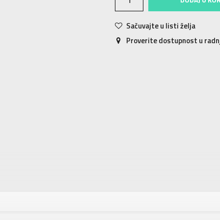
Sačuvajte u listi želja
Proverite dostupnost u rad
tika
Vrednost
ČARAPE
Unisex