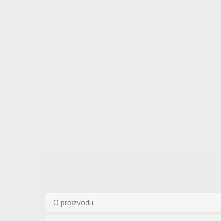
Karakteris
Kategorija
O proizvodu
Pol