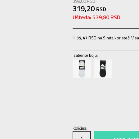
399,00
RSD
319,20
RSD
Ušteda:
579,80
RSD
ili
35,47
RSD na 9 rata koristeći Visa
Izaberite boju:
36-38
36-38
39-41
39-41
42-44
4
Količina:
DODAJ U KO