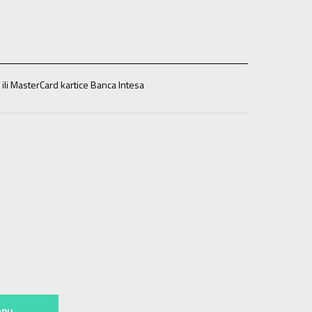
 ili MasterCard kartice Banca Intesa
2-44
45-47
45-47
RPU