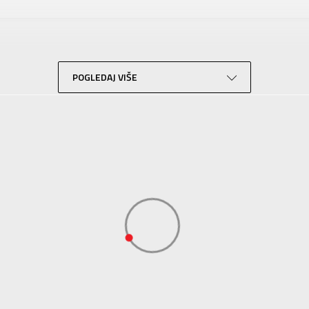
KRONOS
Za odrasle
Lifestyle
Bela
POGLEDAJ VIŠE
Sport Vision
BDS Trade Limited, 6/F Greenwich Ctr 260 King’ , Rd North Point, Hong 