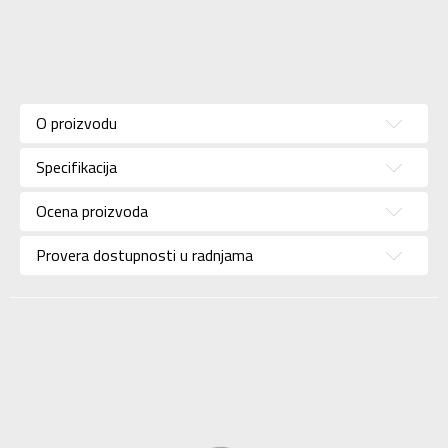
Karakteristika
Vrednost
Kategorija
ČARAPE
O proizvodu
Pol
Unisex
Specifikacija
Brend
ADIDAS
Uzrast
Za odrasle
Ocena proizvoda
Namena
Trening
Provera dostupnosti u radnjama
Boja
Bela
Kolekcija
Sportswear
Uvoznik
ADIDAS SERBIA DOO
Dobavljač
ADIDAS SERBIA DOO