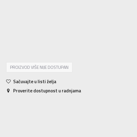
KL
KL
KM
KM
KS
KS
KXL
KXL
KXXL
KXXL
XS
34-36
S
37-39
M
40-42
L
43-45
XL
46-48
2XL
49-51
PROIZVOD VIŠE NIJE DOSTUPAN
Sačuvajte u listi želja
Proverite dostupnost u radnjama