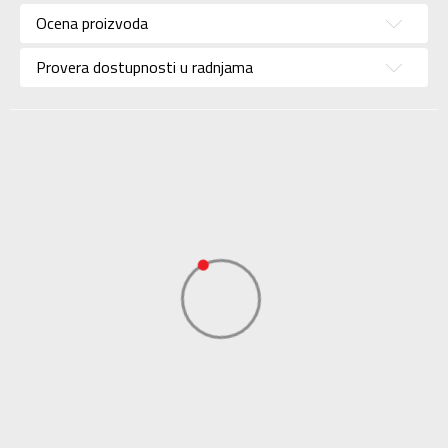
Ocena proizvoda
Brend
ADIDAS
Uzrast
Za decu
Provera dostupnosti u radnjama
Namena
Trening
Boja
Roze
Kolekcija
Sportswear
Uvoznik
ADIDAS SERBIA DOO
Dobavljač
ADIDAS SERBIA DOO