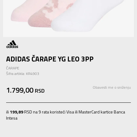
ADIDAS ČARAPE YG LEO 3PP
ČARAPE
Šifra artikla:
KR4903
1.799,00
Obavesti me o sniženju
RSD
ili
199,89
RSD na 9 rata koristeći Visa ili MasterCard kartice Banca
Intesa