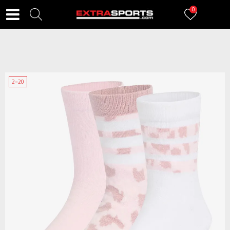
0
2=20