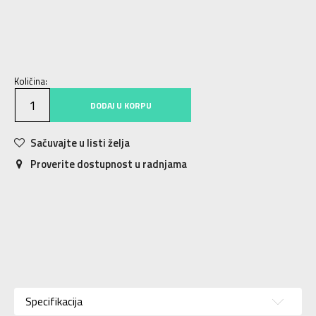
KXXL
31-33
KL
25-27
KXL
28-30
XS
34-36
S
37-39
M
40-42
Količina:
DODAJ U KORPU
Sačuvajte u listi želja
Proverite dostupnost u radnjama
Karakteristika
Vrednost
Kategorija
ČARAPE
Specifikacija
Pol
Za devojčice