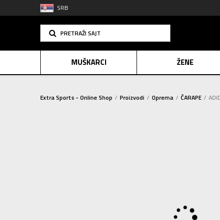
SRB
PRETRAŽI SAJT
MUŠKARCI
ŽENE
Extra Sports - Online Shop
Proizvodi
Oprema
ČARAPE
ADI
PLAĆANJE NA R
SINDIK
2=20
E-POKLO