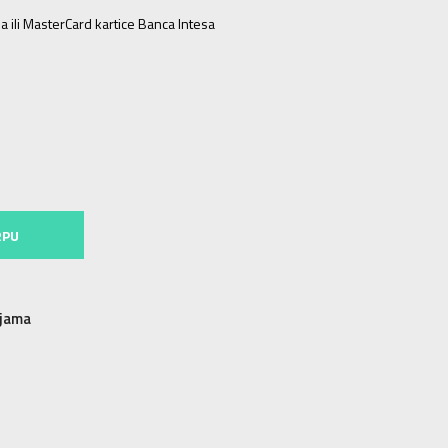
a ili MasterCard kartice Banca Intesa
KL
25-27
XS
34-36
S
37-39
RPU
njama