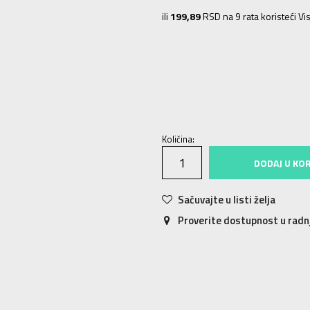
ili
199,89
RSD na 9 rata koristeći Vis
KXL
28-30
KXXL
31-33
KM
22-24
Količina:
DODAJ U KO
Sačuvajte u listi želja
Proverite dostupnost u rad