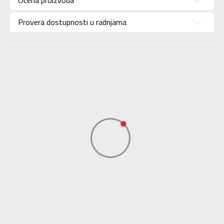
Brend
JACK WOLFSKIN
Uzrast
Za odrasle
Provera dostupnosti u radnjama
Namena
Outdoor
Boja
Braon
Uvoznik
Sport Vision
Jack Wolfskin
Dobavljač
Ausrüstung für
Drauss