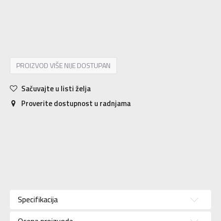
7.5
41
25.5
8
42
25.9
8.5
42.5
26.3
9
43
26.7
9.5
44
27.2
10
44.5
27.6
10.5
45
28
11
45.5
28.4
11.5
46
28.9
12
47
29.3
PROIZVOD VIŠE NIJE DOSTUPAN
Sačuvajte u listi želja
Proverite dostupnost u radnjama
Karakteristika
Vrednost
Kategorija
Cipele
Specifikacija
Pol
Za muškarce
Ocena proizvoda