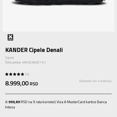
KANDER Cipele Denali
Cipele
Šifra artikla:
KAF253M201-01
3
8.999,00
Obavesti me o sniženju
RSD
ili
999,89
RSD na 9 rata koristeći Visa ili MasterCard kartice Banca
Intesa