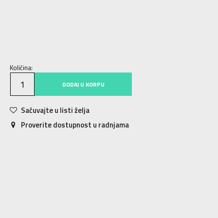
40
40
41
41
42
42
43
43
44
44
45
45
46
46
Količina:
DODAJ U KORPU
Sačuvajte u listi želja
Proverite dostupnost u radnjama