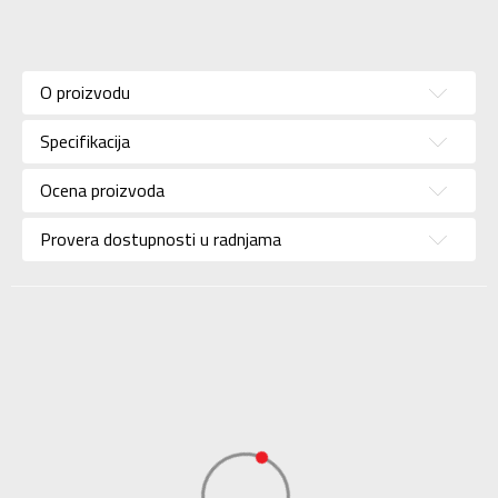
Karakteristika
Vrednost
Kategorija
Cipele
O proizvodu
Pol
Za muškarce
Specifikacija
Brend
KANDER
Uzrast
Za odrasle
Ocena proizvoda
Namena
Outdoor
Provera dostupnosti u radnjama
Boja
Crna
Uvoznik
Sport Vision
BDS Trade Limited,
6/F Greenwich Ctr 260
Dobavljač
King’ , Rd North Point,
Hong Kong