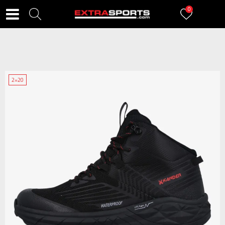
0
2=20