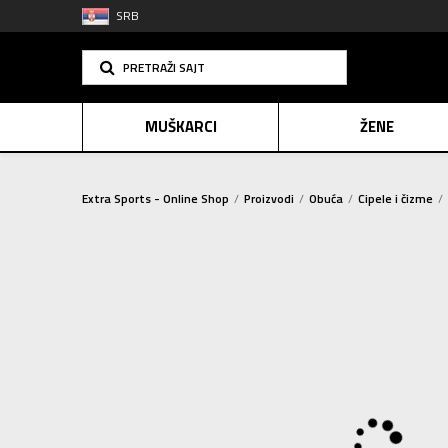
SRB
PRETRAŽI SAJT
MUŠKARCI
ŽENE
Extra Sports - Online Shop
Proizvodi
Obuća
Cipele i čizme
PLAĆANJE NA R
SINDIK
2=20
E-POKLO