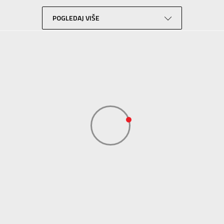
Lifestyle
Žuta
POGLEDAJ VIŠE
Invilla
Invilla