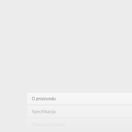
Karakteris
Kategorija
O proizvodu
Pol
Specifikacija
Brend
Uzrast
Ocena proizvoda