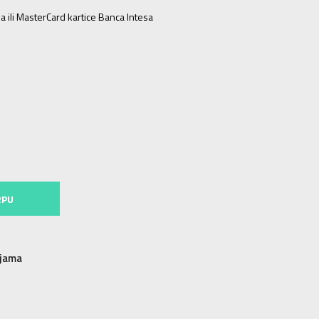
a ili MasterCard kartice Banca Intesa
3
30-31
19.1
J1
32-33
20
J2
33-34
20.8
J3
34-35
21.7
RPU
njama