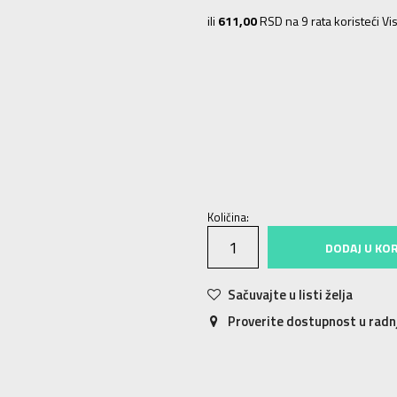
ili
611,00
RSD na 9 rata koristeći Vis
C11
28-29
17.4
C12
29-30
18.3
C1
J4
36-37
22.5
J5
J5
J6
J6
Količina:
DODAJ U KO
Sačuvajte u listi želja
Proverite dostupnost u rad