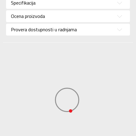
Pol
Za muškarce
Specifikacija
Brend
UMBRO
Ocena proizvoda
Uzrast
Za odrasle
Provera dostupnosti u radnjama
Namena
Fudbal
Boja
Crna
Uvoznik
Sport Vision
Diamondicon, 29-31
Dale Street
Dobavljač
Manchester, Uk, M1
1Ey