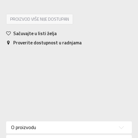
PROIZVOD VIŠE NIJE DOSTUPAN
Sačuvajte u listi želja
Proverite dostupnost u radnjama
Karakteristika
Vrednost
Donji deo
Kategorija
O proizvodu
trenerke