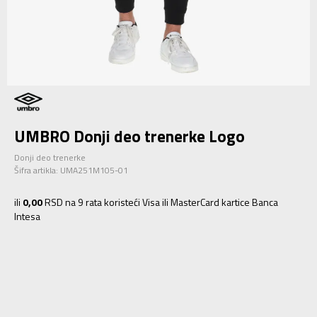
UMBRO Donji deo trenerke Logo
Donji deo trenerke
Šifra artikla:
UMA251M105-01
ili
0,00
RSD na 9 rata koristeći Visa ili MasterCard kartice Banca
Intesa
S
S
M
M
L
L
XL
XL
2XL
2XL
3XL
3XL