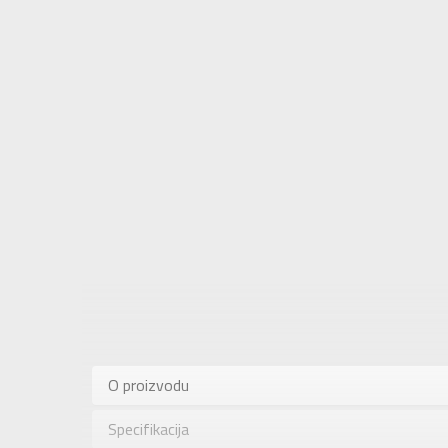
Karakteris
Kategorija
O proizvodu
Pol
Specifikacija
Brend