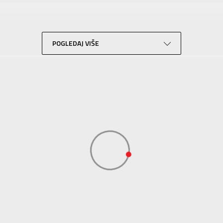
Za odrasle
Lifestyle
Zelena
POGLEDAJ VIŠE
N Sport
N Sport