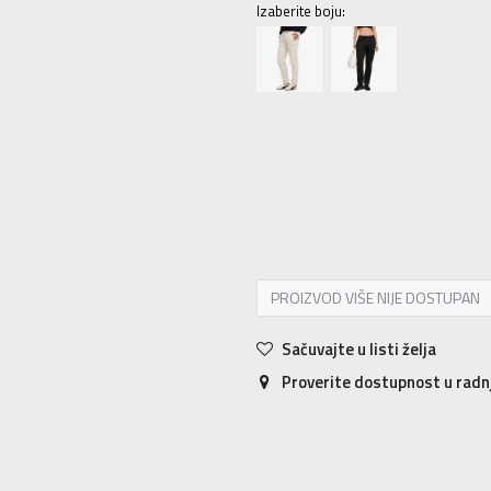
Izaberite boju:
XS
XS
S
S
M
M
L
L
XL
XL
PROIZVOD VIŠE NIJE DOSTUPAN
Sačuvajte u listi želja
Proverite dostupnost u rad