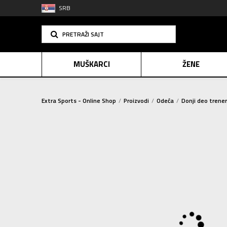
SRB
PRETRAŽI SAJT
MUŠKARCI
ŽENE
Extra Sports - Online Shop
Proizvodi
Odeća
Donji deo trene
PLAĆANJE NA R
SINDIK
E-POKLO