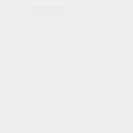
Uzrast
Ocena proizvoda
Namena
Provera dostupnosti u radnjama
Boja
Uvoznik
Dobavljač