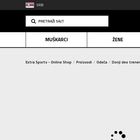
SRB
PRETRAŽI SAJT
MUŠKARCI
ŽENE
Extra Sports - Online Shop
Proizvodi
Odeća
Donji deo trene
PLAĆANJE NA R
SINDIK
E-POKLO