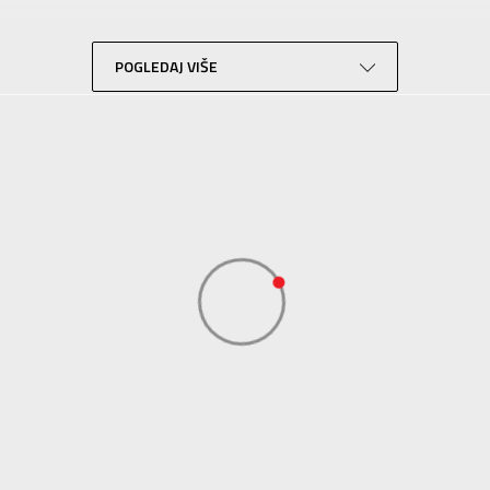
Lifestyle
Crna
POGLEDAJ VIŠE
N Sport
N Sport