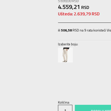
5.699,00
RSD
4.559,21
RSD
Ušteda:
2.639,79
RSD
ili
506,58
RSD na 9 rata koristeći Vis
Izaberite boju:
XS
XS
S
S
M
M
L
L
XL
XL
Količina:
DODAJ U KO