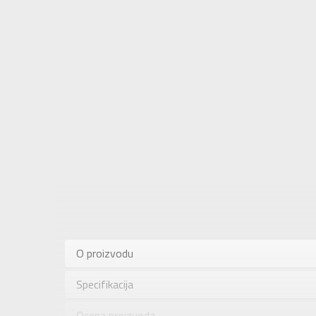
Karakteris
Kategorija
O proizvodu
Pol
Specifikacija
Brend
Uzrast
Ocena proizvoda