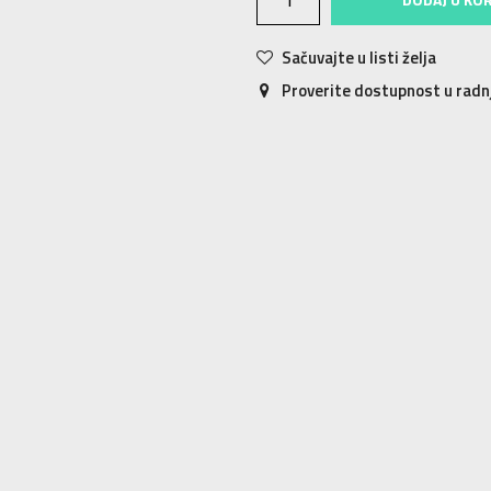
Sačuvajte u listi želja
Proverite dostupnost u rad